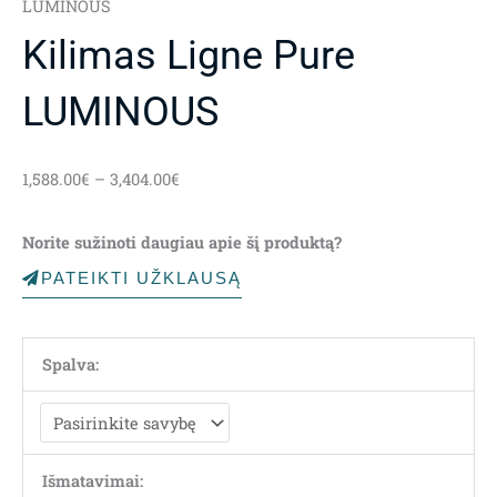
LUMINOUS
Kilimas Ligne Pure
LUMINOUS
Price
1,588.00
€
–
3,404.00
€
range:
1,588.00€
Norite sužinoti daugiau apie šį produktą?
through
3,404.00€
PATEIKTI UŽKLAUSĄ
Spalva:
Išmatavimai: