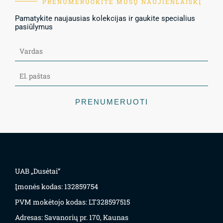
PRENUMERUOKITE MŪSŲ NAUJIENLAIŠKĮ
Pamatykite naujausias kolekcijas ir gaukite specialius
pasiūlymus
PRENUMERUOTI
UAB „Dusėtai“
Įmonės kodas: 132859754
PVM mokėtojo kodas: LT328597515
Adresas: Savanorių pr. 170, Kaunas