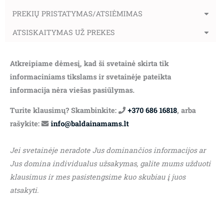
PREKIŲ PRISTATYMAS/ATSIĖMIMAS
ATSISKAITYMAS UŽ PREKES
Atkreipiame dėmesį, kad ši svetainė skirta tik
informaciniams tikslams ir svetainėje pateikta
informacija nėra viešas pasiūlymas.
Turite klausimų? Skambinkite:
+370 686 16818
, arba
rašykite:
info@baldainamams.lt
Jei svetainėje neradote Jus dominančios informacijos ar
Jus domina individualus užsakymas, galite mums užduoti
klausimus ir mes pasistengsime kuo skubiau į juos
atsakyti.