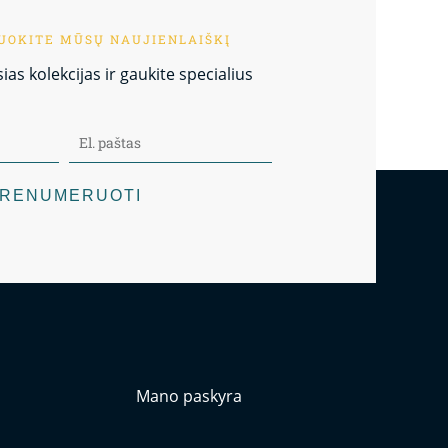
OKITE MŪSŲ NAUJIENLAIŠKĮ
as kolekcijas ir gaukite specialius
RENUMERUOTI
Mano paskyra