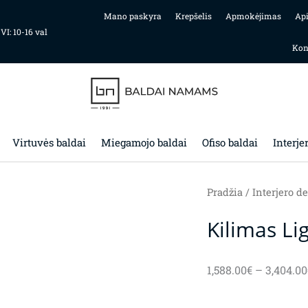
Mano paskyra
Krepšelis
Apmokėjimas
Ap
 VI: 10-16 val
Kon
Virtuvės baldai
Miegamojo baldai
Ofiso baldai
Interje
Pradžia
/
Interjero de
Kilimas L
1,588.00
€
–
3,404.00