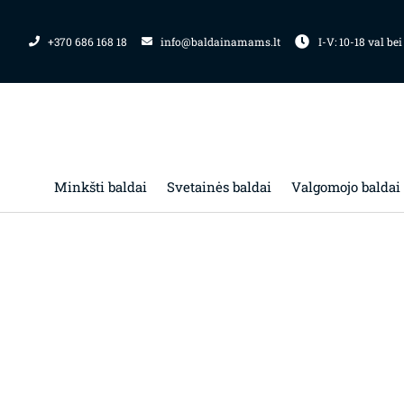
Pereiti
prie
+370 686 168 18
info@baldainamams.lt
I-V: 10-18 val bei
turinio
Minkšti baldai
Svetainės baldai
Valgomojo baldai