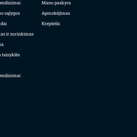
yvendinimai
Mano paskyra
mo sąlygos
Apmokėjimas
dai
Krepšelis
as ir surinkimas
ka
 taisyklės
yvendinimai