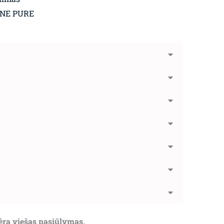
GNE PURE
nėra viešas pasiūlymas.