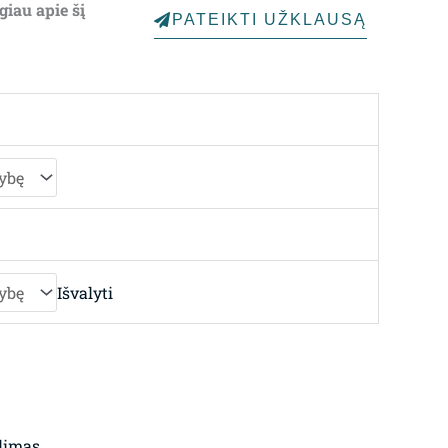
giau apie šį
PATEIKTI UŽKLAUSĄ
through
3,404.00€
Išvalyti
limas