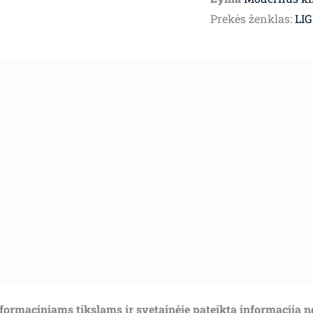
Prekės ženklas:
LI
informaciniams tikslams ir svetainėje pateikta informacija 