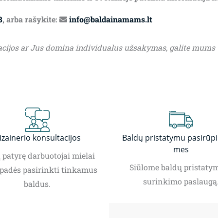
8
, arba rašykite:
info@baldainamams.lt
acijos ar Jus domina individualus užsakymas, galite mums
izainerio konsultacijos
Baldų pristatymu pasirūp
mes
patyrę darbuotojai mielai
Siūlome baldų pristatym
padės pasirinkti tinkamus
surinkimo paslaugą
baldus.