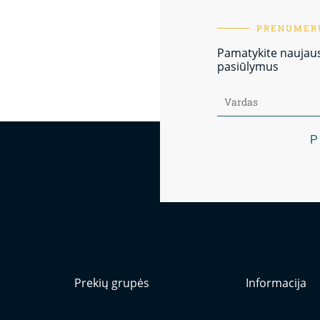
PRENUMERU
Pamatykite naujausi
pasiūlymus
P
Prekių grupės
Informacija