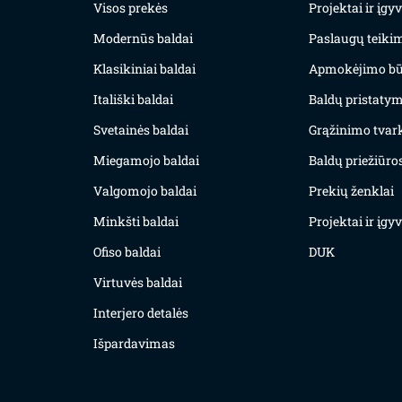
Visos prekės
Projektai ir įg
Modernūs baldai
Paslaugų teiki
Klasikiniai baldai
Apmokėjimo bū
Itališki baldai
Baldų pristatym
Svetainės baldai
Grąžinimo tvar
Miegamojo baldai
Baldų priežiūros
Valgomojo baldai
Prekių ženklai
Minkšti baldai
Projektai ir įg
Ofiso baldai
DUK
Virtuvės baldai
Interjero detalės
Išpardavimas