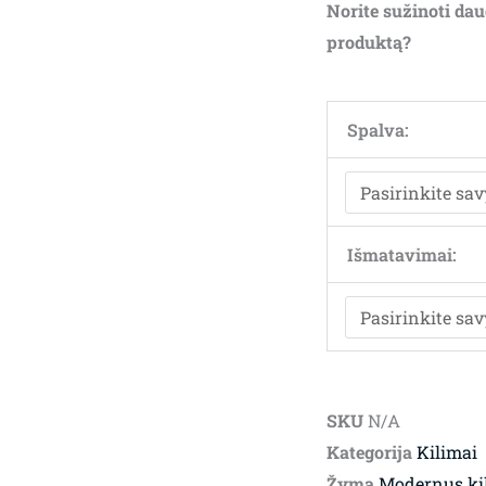
Norite sužinoti dau
produktą?
Spalva:
Išmatavimai:
SKU
N/A
Kategorija
Kilimai
Žyma
Modernus ki