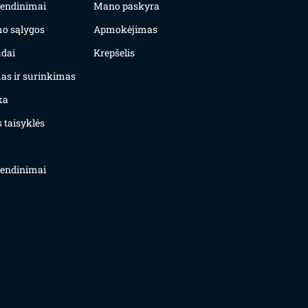
yvendinimai
Mano paskyra
mo sąlygos
Apmokėjimas
dai
Krepšelis
as ir surinkimas
ka
 taisyklės
yvendinimai