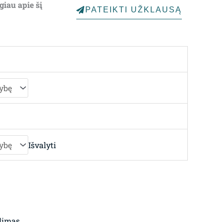
giau apie šį
PATEIKTI UŽKLAUSĄ
through
2,354.00€
Išvalyti
limas