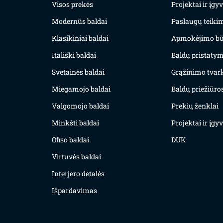
Visos prekės
Projektai ir įg
Modernūs baldai
Paslaugų teiki
Klasikiniai baldai
Apmokėjimo bū
Itališki baldai
Baldų pristatym
Svetainės baldai
Grąžinimo tvar
Miegamojo baldai
Baldų priežiūros
Valgomojo baldai
Prekių ženklai
Minkšti baldai
Projektai ir įg
Ofiso baldai
DUK
Virtuvės baldai
Interjero detalės
Išpardavimas