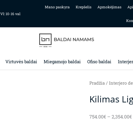
Mano paskyra
Krepšelis
Apmokėjimas
Ap
 VI: 10-16 val
Kon
Virtuvės baldai
Miegamojo baldai
Ofiso baldai
Interje
Pradžia
/
Interjero de
Kilimas L
754.00
€
–
2,354.00
€