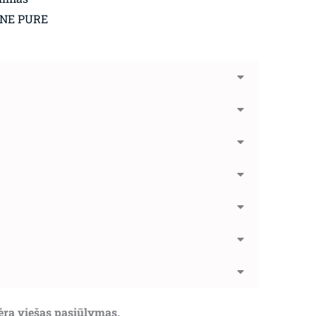
GNE PURE
nėra viešas pasiūlymas.