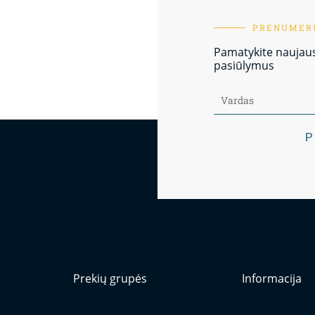
PRENUMERU
Pamatykite naujausi
pasiūlymus
P
Prekių grupės
Informacija