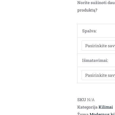
Norite sužinoti dau
produktą?
Spalva:
Išmatavimai:
SKU
N/A
Kategorija
Kilimai
Žyma
Modernus ki