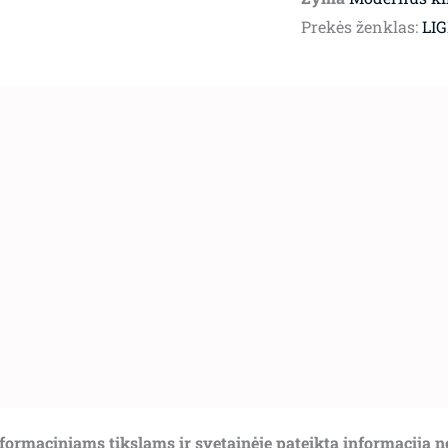
Prekės ženklas:
LI
informaciniams tikslams ir svetainėje pateikta informacija 