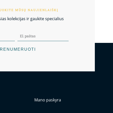
OKITE MŪSŲ NAUJIENLAIŠKĮ
as kolekcijas ir gaukite specialius
RENUMERUOTI
Mano paskyra