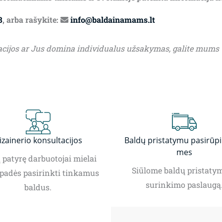
8
, arba rašykite:
info@baldainamams.lt
acijos ar Jus domina individualus užsakymas, galite mums
izainerio konsultacijos
Baldų pristatymu pasirūp
mes
patyrę darbuotojai mielai
Siūlome baldų pristatym
padės pasirinkti tinkamus
surinkimo paslaugą
baldus.