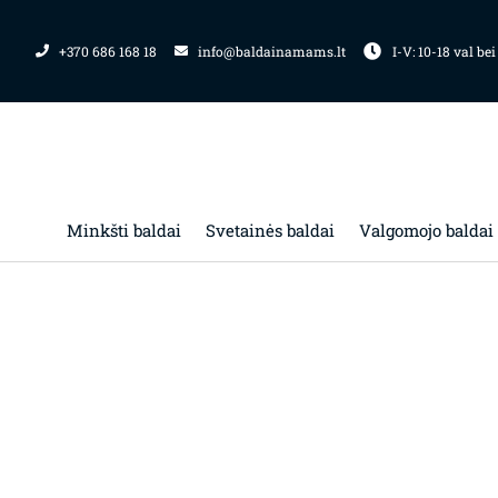
Pereiti
prie
+370 686 168 18
info@baldainamams.lt
I-V: 10-18 val bei
turinio
Minkšti baldai
Svetainės baldai
Valgomojo baldai