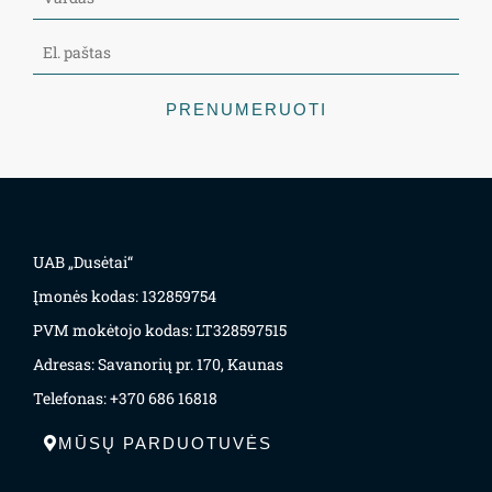
PRENUMERUOTI
UAB „Dusėtai“
Įmonės kodas: 132859754
PVM mokėtojo kodas: LT328597515
Adresas: Savanorių pr. 170, Kaunas
Telefonas: +370 686 16818
MŪSŲ PARDUOTUVĖS