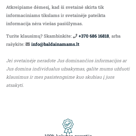
Atkreipiame dėmesį, kad ši svetainė skirta tik
informaciniams tikslams ir svetainėje pateikta
informacija nėra viešas pasiūlymas.
Turite klausimų? Skambinkite:
+370 686 16818
, arba
rašykite:
info@baldainamams.lt
Jei svetainėje neradote Jus dominančios informacijos ar
Jus domina individualus užsakymas, galite mums užduoti
klausimus ir mes pasistengsime kuo skubiau į juos
atsakyti.