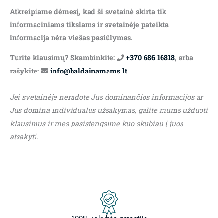
Atkreipiame dėmesį, kad ši svetainė skirta tik
informaciniams tikslams ir svetainėje pateikta
informacija nėra viešas pasiūlymas.
Turite klausimų? Skambinkite:
+370 686 16818
, arba
rašykite:
info@baldainamams.lt
Jei svetainėje neradote Jus dominančios informacijos ar
Jus domina individualus užsakymas, galite mums užduoti
klausimus ir mes pasistengsime kuo skubiau į juos
atsakyti.