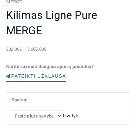
MERGE
Kilimas Ligne Pure
MERGE
Price
302.00
€
–
3,667.00
€
range:
302.00€
Norite sužinoti daugiau apie šį produktą?
through
3,667.00€
PATEIKTI UŽKLAUSĄ
Spalva:
Išvalyti