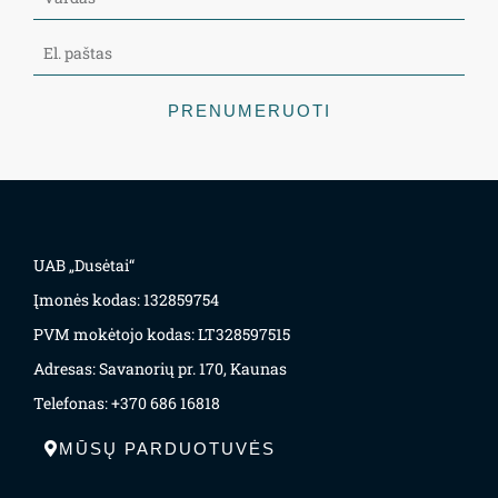
PRENUMERUOTI
UAB „Dusėtai“
Įmonės kodas: 132859754
PVM mokėtojo kodas: LT328597515
Adresas: Savanorių pr. 170, Kaunas
Telefonas: +370 686 16818
MŪSŲ PARDUOTUVĖS