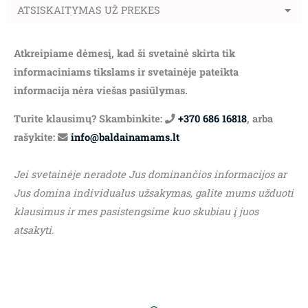
ATSISKAITYMAS UŽ PREKES
Atkreipiame dėmesį, kad ši svetainė skirta tik
informaciniams tikslams ir svetainėje pateikta
informacija nėra viešas pasiūlymas.
Turite klausimų? Skambinkite:
+370 686 16818
, arba
rašykite:
info@baldainamams.lt
Jei svetainėje neradote Jus dominančios informacijos ar
Jus domina individualus užsakymas, galite mums užduoti
klausimus ir mes pasistengsime kuo skubiau į juos
atsakyti.