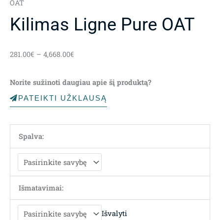
OAT
Kilimas Ligne Pure OAT
Price
281.00
€
–
4,668.00
€
range:
281.00€
Norite sužinoti daugiau apie šį produktą?
through
4,668.00€
PATEIKTI UŽKLAUSĄ
Spalva:
Išmatavimai:
Išvalyti