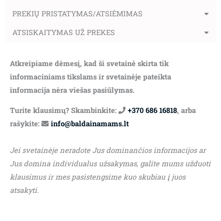
PREKIŲ PRISTATYMAS/ATSIĖMIMAS
ATSISKAITYMAS UŽ PREKES
Atkreipiame dėmesį, kad ši svetainė skirta tik
informaciniams tikslams ir svetainėje pateikta
informacija nėra viešas pasiūlymas.
Turite klausimų? Skambinkite:
+370 686 16818
, arba
rašykite:
info@baldainamams.lt
Jei svetainėje neradote Jus dominančios informacijos ar
Jus domina individualus užsakymas, galite mums užduoti
klausimus ir mes pasistengsime kuo skubiau į juos
atsakyti.