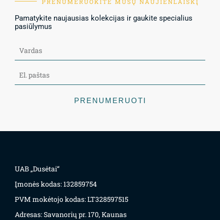
PRENUMERUOKITE MŪSŲ NAUJIENLAIŠKĮ
Pamatykite naujausias kolekcijas ir gaukite specialius
pasiūlymus
PRENUMERUOTI
UAB „Dusėtai“
Įmonės kodas: 132859754
PVM mokėtojo kodas: LT328597515
Adresas: Savanorių pr. 170, Kaunas