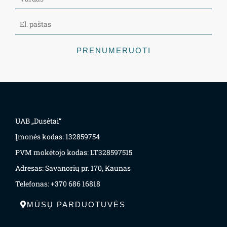
PRENUMERUOTI
UAB „Dusėtai“
Įmonės kodas: 132859754
PVM mokėtojo kodas: LT328597515
Adresas: Savanorių pr. 170, Kaunas
Telefonas: +370 686 16818
MŪSŲ PARDUOTUVĖS