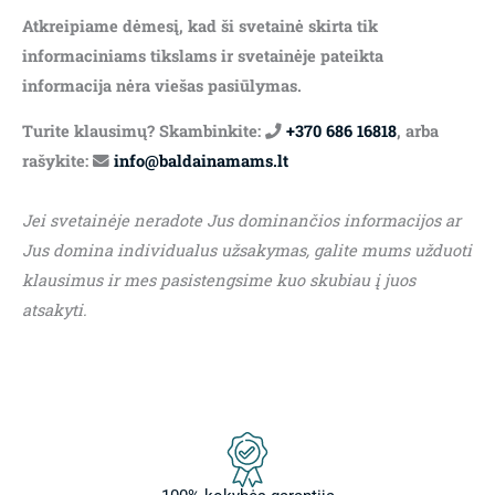
Atkreipiame dėmesį, kad ši svetainė skirta tik
informaciniams tikslams ir svetainėje pateikta
informacija nėra viešas pasiūlymas.
Turite klausimų? Skambinkite:
+370 686 16818
, arba
rašykite:
info@baldainamams.lt
Jei svetainėje neradote Jus dominančios informacijos ar
Jus domina individualus užsakymas, galite mums užduoti
klausimus ir mes pasistengsime kuo skubiau į juos
atsakyti.