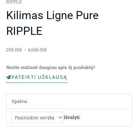
RIPPLE
Kilimas Ligne Pure
RIPPLE
Price
259.00
€
–
4,668.00
€
range:
259.00€
Norite sužinoti daugiau apie šį produktą?
through
4,668.00€
PATEIKTI UŽKLAUSĄ
Spalva:
Išvalyti