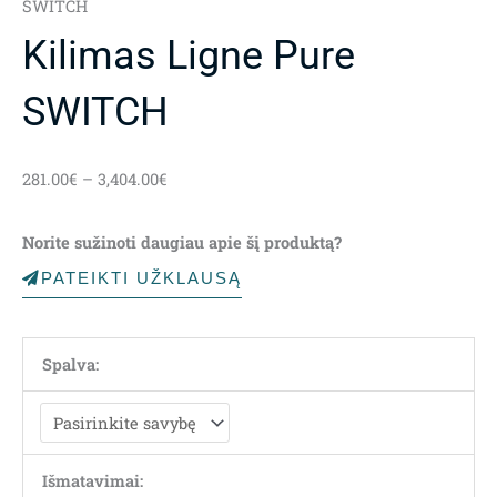
SWITCH
Kilimas Ligne Pure
SWITCH
Price
281.00
€
–
3,404.00
€
range:
281.00€
Norite sužinoti daugiau apie šį produktą?
through
3,404.00€
PATEIKTI UŽKLAUSĄ
Spalva:
Išmatavimai: