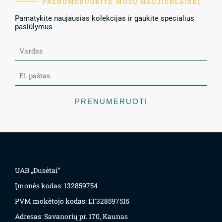
PRENUMERUOKITE MŪSŲ NAUJIENLAIŠKĮ
Pamatykite naujausias kolekcijas ir gaukite specialius
pasiūlymus
PRENUMERUOTI
UAB „Dusėtai“
Įmonės kodas: 132859754
PVM mokėtojo kodas: LT328597515
Adresas: Savanorių pr. 170, Kaunas