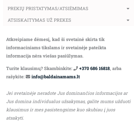
PREKIŲ PRISTATYMAS/ATSIĖMIMAS
ATSISKAITYMAS UŽ PREKES
Atkreipiame dėmesį, kad ši svetainė skirta tik
informaciniams tikslams ir svetainėje pateikta
informacija nėra viešas pasiūlymas.
Turite klausimų? Skambinkite:
+370 686 16818
, arba
rašykite:
info@baldainamams.lt
Jei svetainėje neradote Jus dominančios informacijos ar
Jus domina individualus užsakymas, galite mums užduoti
klausimus ir mes pasistengsime kuo skubiau į juos
atsakyti.