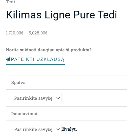
Tedi
Kilimas Ligne Pure Tedi
Price
1,710.00
€
–
5,028.00
€
range:
1,710.00€
Norite sužinoti daugiau apie šį produktą?
through
5,028.00€
PATEIKTI UŽKLAUSĄ
Spalva:
Išmatavimai:
Išvalyti