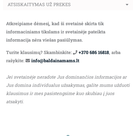
ATSISKAITYMAS UŽ PREKES
Atkreipiame dėmesį, kad ši svetainė skirta tik
informaciniams tikslams ir svetainėje pateikta
informacija nėra viešas pasiūlymas.
Turite klausimų? Skambinkite:
+370 686 16818
, arba
rašykite:
info@baldainamams.lt
Jei svetainėje neradote Jus dominančios informacijos ar
Jus domina individualus užsakymas, galite mums užduoti
klausimus ir mes pasistengsime kuo skubiau į juos
atsakyti.