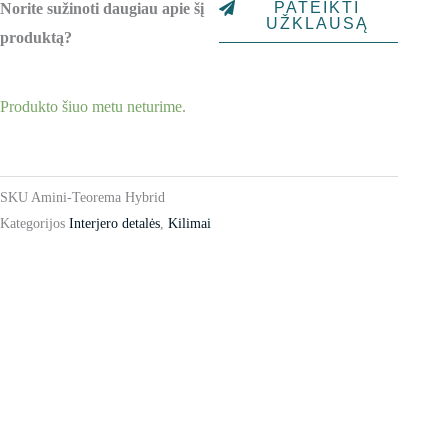
PATEIKTI
Norite sužinoti daugiau apie šį
UŽKLAUSĄ
produktą?
Produkto šiuo metu neturime.
SKU
Amini-Teorema Hybrid
Kategorijos
Interjero detalės
,
Kilimai