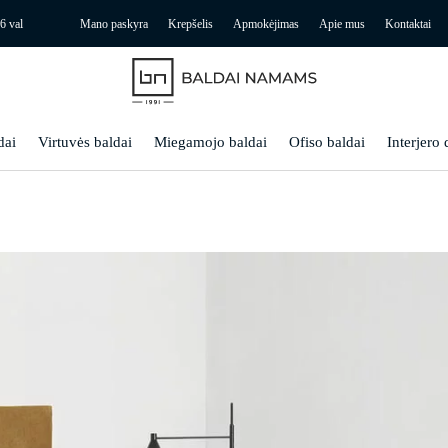
6 val
Mano paskyra
Krepšelis
Apmokėjimas
Apie mus
Kontaktai
dai
Virtuvės baldai
Miegamojo baldai
Ofiso baldai
Interjero 