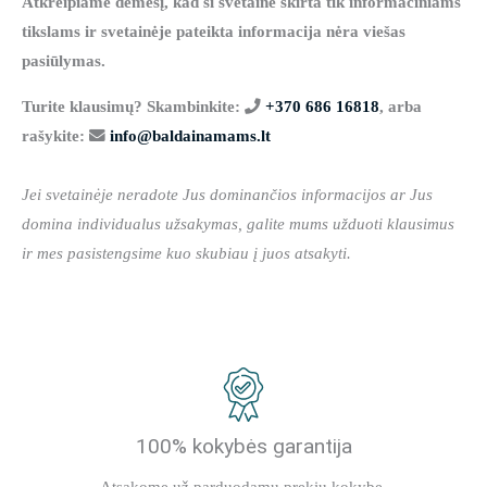
Atkreipiame dėmesį, kad ši svetainė skirta tik informaciniams
tikslams ir svetainėje pateikta informacija nėra viešas
pasiūlymas.
Turite klausimų? Skambinkite:
+370 686 16818
, arba
rašykite:
info@baldainamams.lt
Jei svetainėje neradote Jus dominančios informacijos ar Jus
domina individualus užsakymas, galite mums užduoti klausimus
ir mes pasistengsime kuo skubiau į juos atsakyti.
100% kokybės garantija