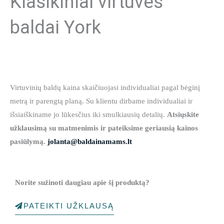
Klasikiniai virtuvės
baldai York
Virtuvinių baldų kaina skaičiuojasi individualiai pagal bėginį
metrą ir parengtą planą. Su klientu dirbame individualiai ir
išsiaiškiname jo lūkesčius iki smulkiausių detalių.
Atsiųskite
užklausimą su matmenimis ir pateiksime geriausią kainos
pasiūlymą.
jolanta@baldainamams.lt
Norite sužinoti daugiau apie šį produktą?
PATEIKTI UŽKLAUSĄ