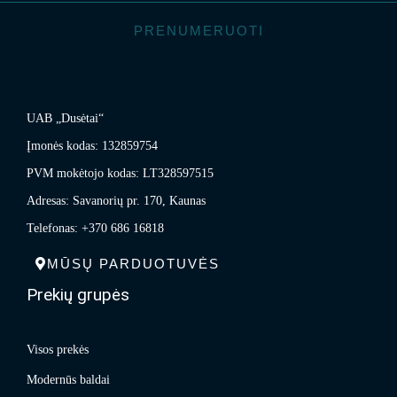
PRENUMERUOTI
UAB „Dusėtai“
Įmonės kodas: 132859754
PVM mokėtojo kodas: LT328597515
Adresas: Savanorių pr. 170, Kaunas
Telefonas: +370 686 16818
MŪSŲ PARDUOTUVĖS
Prekių grupės
Visos prekės
Modernūs baldai