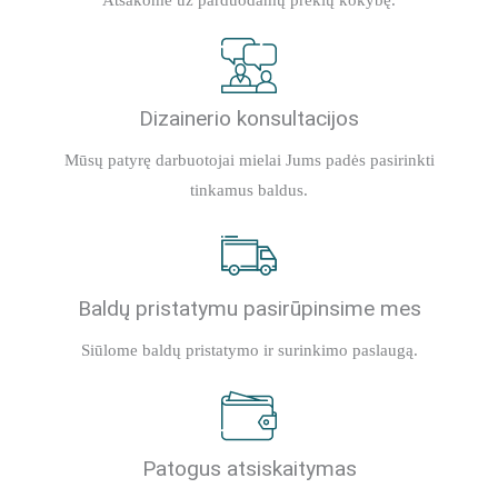
Atsakome už parduodamų prekių kokybę.
Dizainerio konsultacijos
Mūsų patyrę darbuotojai mielai Jums padės pasirinkti
tinkamus baldus.
Baldų pristatymu pasirūpinsime mes
Siūlome baldų pristatymo ir surinkimo paslaugą.
Patogus atsiskaitymas