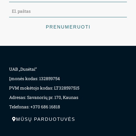
PRENUMERUOTI
UAB „Dusėtai“
Įmonės kodas: 132859754
PVM mokėtojo kodas: LT328597515
Adresas: Savanorių pr. 170, Kaunas
Telefonas: +370 686 16818
MŪSŲ PARDUOTUVĖS