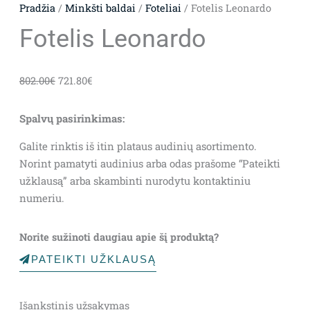
Pradžia
/
Minkšti baldai
/
Foteliai
/ Fotelis Leonardo
Fotelis Leonardo
Original
Current
802.00
€
721.80
€
price
price
was:
is:
Spalvų pasirinkimas:
802.00€.
721.80€.
Galite rinktis iš itin plataus audinių asortimento.
Norint pamatyti audinius arba odas prašome “Pateikti
užklausą” arba skambinti nurodytu kontaktiniu
numeriu.
Norite sužinoti daugiau apie šį produktą?
PATEIKTI UŽKLAUSĄ
Išankstinis užsakymas