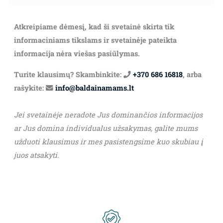
Atkreipiame dėmesį, kad ši svetainė skirta tik
informaciniams tikslams ir svetainėje pateikta
informacija nėra viešas pasiūlymas.
Turite klausimų? Skambinkite:
+370 686 16818
, arba
rašykite:
info@baldainamams.lt
Jei svetainėje neradote Jus dominančios informacijos
ar Jus domina individualus užsakymas, galite mums
užduoti klausimus ir mes pasistengsime kuo skubiau į
juos atsakyti.