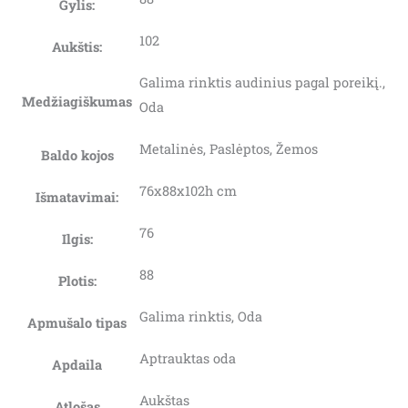
Gylis:
102
Aukštis:
Galima rinktis audinius pagal poreikį.,
Medžiagiškumas
Oda
Metalinės, Paslėptos, Žemos
Baldo kojos
76x88x102h cm
Išmatavimai:
76
Ilgis:
88
Plotis:
Galima rinktis, Oda
Apmušalo tipas
Aptrauktas oda
Apdaila
Aukštas
Atlošas