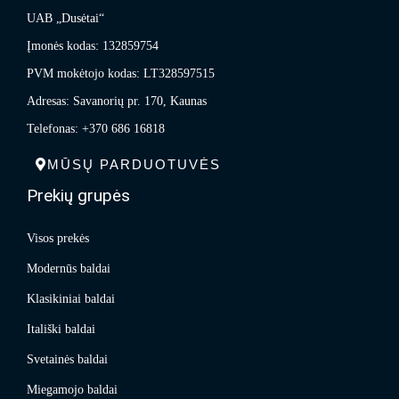
UAB „Dusėtai“
Įmonės kodas: 132859754
PVM mokėtojo kodas: LT328597515
Adresas: Savanorių pr. 170, Kaunas
Telefonas: +370 686 16818
MŪSŲ PARDUOTUVĖS
Prekių grupės
Visos prekės
Modernūs baldai
Klasikiniai baldai
Itališki baldai
Svetainės baldai
Miegamojo baldai