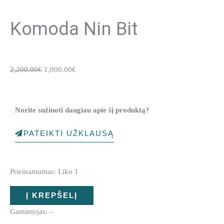
Komoda Nin Bit
Original
Current
2,200.00
€
1,000.00
€
price
price
was:
is:
2,200.00€.
1,000.00€.
Norite sužinoti daugiau apie šį produktą?
PATEIKTI UŽKLAUSĄ
produkto
Prieinamumas:
Liko 1
kiekis:
Komoda
Į KREPŠELĮ
Nin
Gamintojas: –
Bit