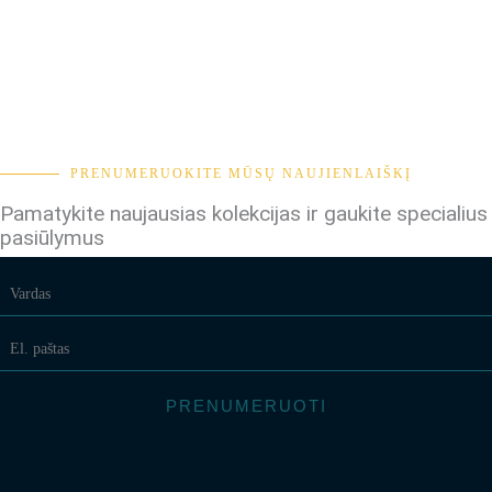
PRENUMERUOKITE MŪSŲ NAUJIENLAIŠKĮ
Pamatykite naujausias kolekcijas ir gaukite specialius
pasiūlymus
PRENUMERUOTI