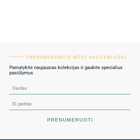
PRENUMERUOKITE MŪSŲ NAUJIENLAIŠKĮ
Pamatykite naujausias kolekcijas ir gaukite specialius
pasiūlymus
PRENUMERUOTI