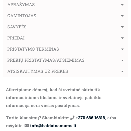
APRAŠYMAS
GAMINTOJAS
SAVYBĖS
PRIEDAI
PRISTATYMO TERMINAS
PREKIŲ PRISTATYMAS/ATSIĖMIMAS
ATSISKAITYMAS UŽ PREKES
Atkreipiame dėmesį, kad ši svetainė skirta tik
informaciniams tikslams ir svetainėje pateikta
informacija nėra viešas pasiūlymas.
Turite klausimų? Skambinkite:
+370 686 16818
, arba
rašykite:
info@baldainamams.lt