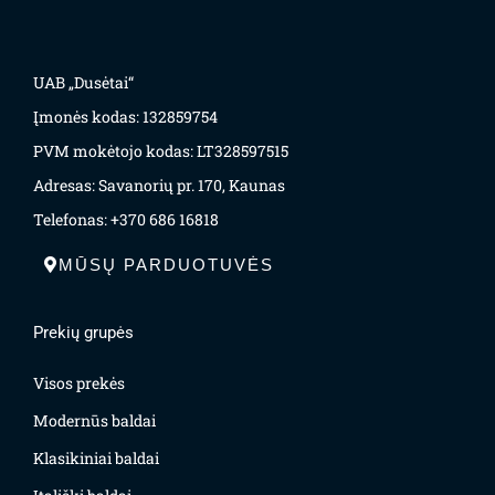
UAB „Dusėtai“
Įmonės kodas: 132859754
PVM mokėtojo kodas: LT328597515
Adresas: Savanorių pr. 170, Kaunas
Telefonas: +370 686 16818
MŪSŲ PARDUOTUVĖS
Prekių grupės
Visos prekės
Modernūs baldai
Klasikiniai baldai