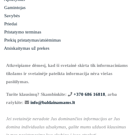
Gamintojas
Savybės
Priedai
Pristatymo terminas
Prekių pristatymas/atsiėmimas
Atsiskaitymas už prekes
Atkreipiame dėmesį, kad ši svetainė skirta tik informaciniams
tikslams ir svetainėje pateikta informacija nėra viešas
pasiūlymas.
Turite klausimų? Skambinkite:
+370 686 16818
, arba
rašykite:
info@baldainamams.lt
Jei svetainėje neradote Jus dominančios informacijos ar Jus
domina individualus užsakymas, galite mums užduoti klausimus
ir mes pasistengsime kuo skubiau į juos atsakyti.