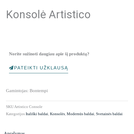
Konsolė Artistico
Norite sužinoti daugiau apie šį produktą?
PATEIKTI UŽKLAUSĄ
Gamintojas: Bontempi
SKU
Artistico Console
Kategorijos
Itališki baldai
,
Konsolės
,
Modernūs baldai
,
Svetainės baldai
Aprašymas