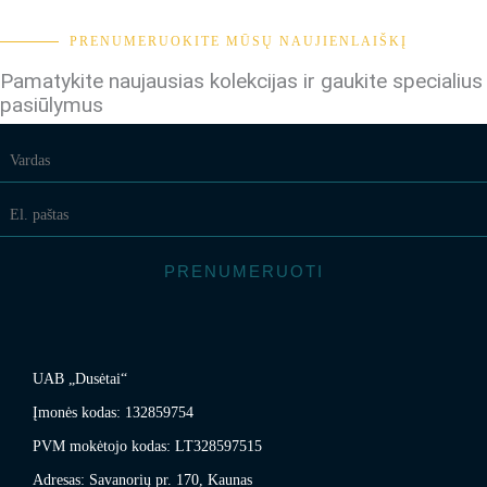
PRENUMERUOKITE MŪSŲ NAUJIENLAIŠKĮ
Pamatykite naujausias kolekcijas ir gaukite specialius
pasiūlymus
PRENUMERUOTI
UAB „Dusėtai“
Įmonės kodas: 132859754
PVM mokėtojo kodas: LT328597515
Adresas: Savanorių pr. 170, Kaunas