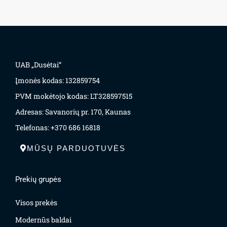
UAB „Dusėtai“
Įmonės kodas: 132859754
PVM mokėtojo kodas: LT328597515
Adresas: Savanorių pr. 170, Kaunas
Telefonas: +370 686 16818
MŪSŲ PARDUOTUVĖS
Prekių grupės
Visos prekės
Modernūs baldai