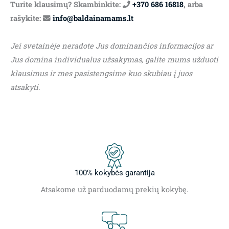
Turite klausimų? Skambinkite:
+370 686 16818
, arba
rašykite:
info@baldainamams.lt
Jei svetainėje neradote Jus dominančios informacijos ar
Jus domina individualus užsakymas, galite mums užduoti
klausimus ir mes pasistengsime kuo skubiau į juos
atsakyti.
100% kokybės garantija
Atsakome už parduodamų prekių kokybę.