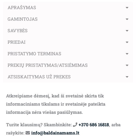
APRAŠYMAS
GAMINTOJAS
SAVYBĖS
PRIEDAI
PRISTATYMO TERMINAS
PREKIŲ PRISTATYMAS/ATSIĖMIMAS
ATSISKAITYMAS UŽ PREKES
Atkreipiame dėmesį, kad ši svetainė skirta tik
informaciniams tikslams ir svetainėje pateikta
informacija nėra viešas pasiūlymas.
Turite klausimų? Skambinkite:
+370 686 16818
, arba
rašykite:
info@baldainamams.lt