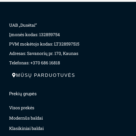
UAB „Dusėtai“
Įmonės kodas: 132859754
PVM mokėtojo kodas: LT328597515
Adresas: Savanorių pr. 170, Kaunas
Telefonas: +370 686 16818
MŪSŲ PARDUOTUVĖS
Prekių grupės
Visos prekės
Modernūs baldai
Klasikiniai baldai