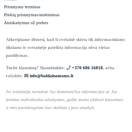
Pristatymo terminas
Prekių pristatymas/atsiėmimas
Atsiskaitymas už prekes
Atkreipiame dėmesį, kad ši svetainė skirta tik informaciniams
tikslams ir svetainėje pateikta informacija nėra viešas
pasiūlymas.
Turite klausimų? Skambinkite:
+370 686 16818
, arba
rašykite:
info@baldainamams.lt
Jei svetainėje neradote Jus dominančios informacijos ar Jus
domina individualus užsakymas, galite mums užduoti klausimus
ir mes pasistengsime kuo skubiau į juos atsakyti.