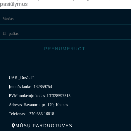
pasiūlymus
PRENUMERUOTI
UAB „Dusėtai“
Įmonės kodas: 132859754
PVM mokėtojo kodas: LT328597515
Adresas: Savanorių pr. 170, Kaunas
Telefonas: +370 686 16818
MŪSŲ PARDUOTUVĖS