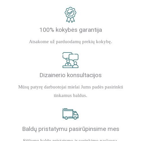
100% kokybės garantija
Atsakome už parduodamų prekių kokybę.
Dizainerio konsultacijos
Mūsų patyrę darbuotojai mielai Jums padės pasirinkti
tinkamus baldus.
Baldų pristatymu pasirūpinsime mes
Siūlome baldų pristatymo ir surinkimo paslaugą.