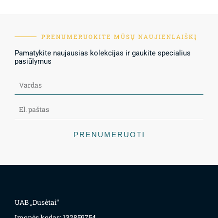
PRENUMERUOKITE MŪSŲ NAUJIENLAIŠKĮ
Pamatykite naujausias kolekcijas ir gaukite specialius
pasiūlymus
PRENUMERUOTI
UAB „Dusėtai“
Įmonės kodas: 132859754