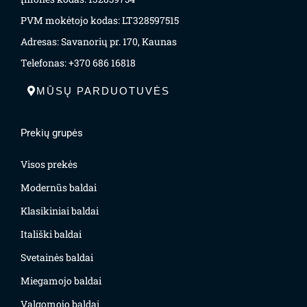
PVM mokėtojo kodas: LT328597515
Adresas: Savanorių pr. 170, Kaunas
Telefonas: +370 686 16818
MŪSŲ PARDUOTUVĖS
Prekių grupės
Visos prekės
Modernūs baldai
Klasikiniai baldai
Itališki baldai
Svetainės baldai
Miegamojo baldai
Valgomojo baldai