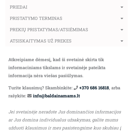
PRIEDAI
PRISTATYMO TERMINAS
PREKIŲ PRISTATYMAS/ATSIĖMIMAS
ATSISKAITYMAS UŽ PREKES
Atkreipiame dėmesį, kad ši svetainė skirta tik
informaciniams tikslams ir svetainėje pateikta
informacija nėra viešas pasiūlymas.
Turite klausimų? Skambinkite:
+370 686 16818
, arba
rašykite:
info@baldainamams.lt
Jei svetainėje neradote Jus dominančios informacijos
ar Jus domina individualus užsakymas, galite mums
užduoti klausimus ir mes pasistengsime kuo skubiau į