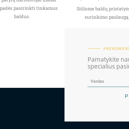
padės pasirinkti tinkamus
Siūlome baldų pristatym
baldus.
surinkimo paslaugą
PRENUMERU
Pamatykite nau
specialius pas
P