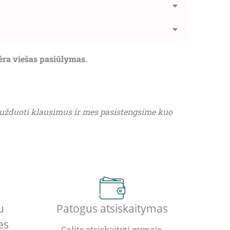
nėra viešas pasiūlymas.
 užduoti klausimus ir mes pasistengsime kuo
u
Patogus atsiskaitymas
es
Galite atsiskaityti grynais,