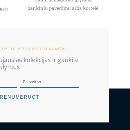
bankiniu pavedimu arba kortele.
o ir
.
OKITE MŪSŲ NAUJIENLAIŠKĮ
jausias kolekcijas ir gaukite
iūlymus
RENUMERUOTI