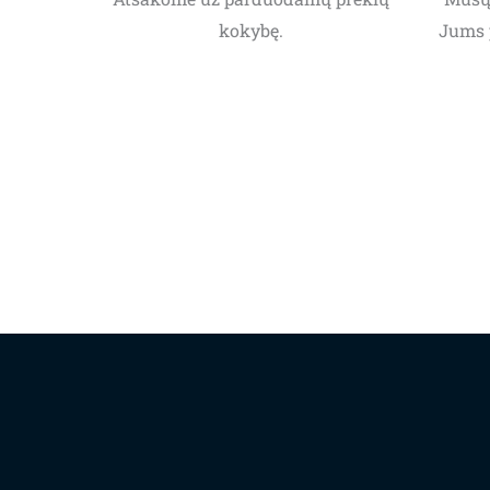
kokybę.
Jums 