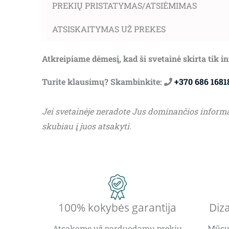
PREKIŲ PRISTATYMAS/ATSIĖMIMAS
ATSISKAITYMAS UŽ PREKES
Atkreipiame dėmesį, kad ši svetainė skirta tik 
Turite klausimų? Skambinkite:
+370 686 1681
Jei svetainėje neradote Jus dominančios inform
skubiau į juos atsakyti.
100% kokybės garantija
Diza
Atsakome už parduodamų prekių
Mūsų 