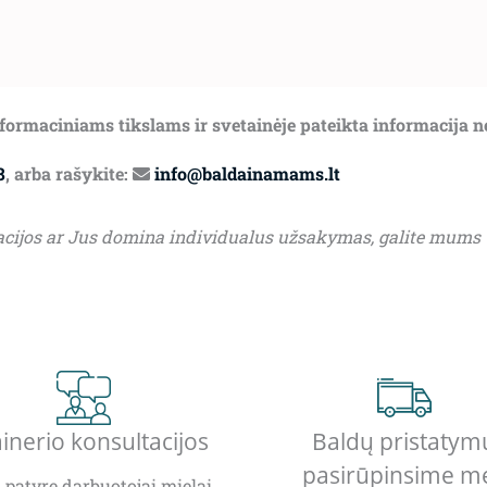
informaciniams tikslams ir svetainėje pateikta informacija 
8
, arba rašykite:
info@baldainamams.lt
acijos ar Jus domina individualus užsakymas, galite mums
inerio konsultacijos
Baldų pristatym
pasirūpinsime m
patyrę darbuotojai mielai