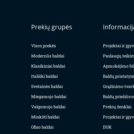
Prekių grupės
Informacij
Visos prekės
Projektai ir įg
Modernūs baldai
Paslaugų teiki
Klasikiniai baldai
Apmokėjimo bū
Itališki baldai
Baldų pristatym
Svetainės baldai
Grąžinimo tvar
Miegamojo baldai
Baldų priežiūros
Valgomojo baldai
Prekių ženklai
Minkšti baldai
Projektai ir įg
Ofiso baldai
DUK