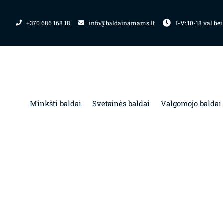
Pereiti
prie
+370 686 168 18
info@baldainamams.lt
I-V: 10-18 val bei
turinio
Minkšti baldai
Svetainės baldai
Valgomojo baldai