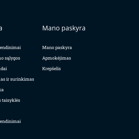
a
Mano paskyra
yvendinimai
Mano paskyra
mo sąlygos
Apmokėjimas
dai
Krepšelis
as ir surinkimas
ka
 taisyklės
yvendinimai