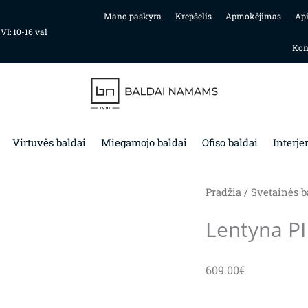
Mano paskyra
Krepšelis
Apmokėjimas
Ap
 VI: 10-16 val
Kon
Virtuvės baldai
Miegamojo baldai
Ofiso baldai
Interje
Pradžia
/
Svetainės b
Lentyna PI
609.00
€