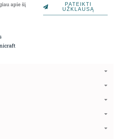
giau apie šį
PATEIKTI
UŽKLAUSĄ
s
nicraft