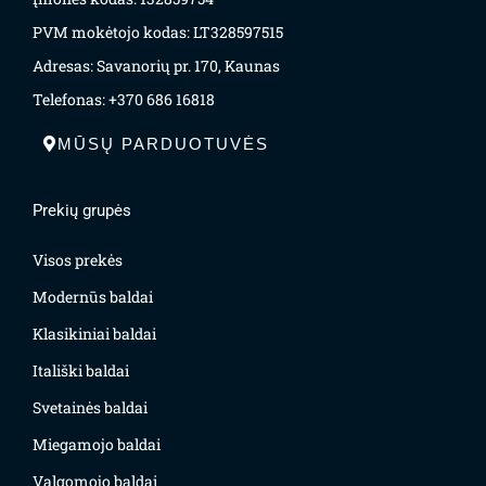
PVM mokėtojo kodas: LT328597515
Adresas: Savanorių pr. 170, Kaunas
Telefonas: +370 686 16818
MŪSŲ PARDUOTUVĖS
Prekių grupės
Visos prekės
Modernūs baldai
Klasikiniai baldai
Itališki baldai
Svetainės baldai
Miegamojo baldai
Valgomojo baldai