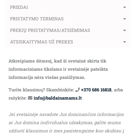
PRIEDAI
PRISTATYMO TERMINAS
PREKIŲ PRISTATYMAS/ATSIĖMIMAS
ATSISKAITYMAS UŽ PREKES
Atkreipiame dėmesį, kad ši svetainė skirta tik
informaciniams tikslams ir svetainėje pateikta
informacija nėra viešas pasiūlymas.
Turite klausimų? Skambinkite:
+370 686 16818
, arba
rašykite:
info@baldainamams.lt
Jei svetainėje neradote Jus dominančios informacijos
ar Jus domina individualus užsakymas, galite mums
užduoti klausimus ir mes pasistengsime kuo skubiau į