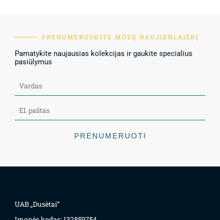
PRENUMERUOKITE MŪSŲ NAUJIENLAIŠKĮ
Pamatykite naujausias kolekcijas ir gaukite specialius
pasiūlymus
PRENUMERUOTI
UAB „Dusėtai“
Įmonės kodas: 132859754