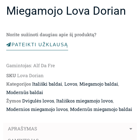
Miegamojo Lova Dorian
Norite sužinoti daugiau apie šį produktą?
PATEIKTI UŽKLAUSĄ
Gamintojas: Alf Da Fre
SKU
Lova Dorian
Kategorijos
Itališki baldai
,
Lovos
,
Miegamojo baldai
,
Modernūs baldai
Žymos
Dvigulės lovos
,
Itališkos miegamojo lovos
,
Modernios miegamojo lovos
,
Modernūs miegamojo baldai
APRAŠYMAS