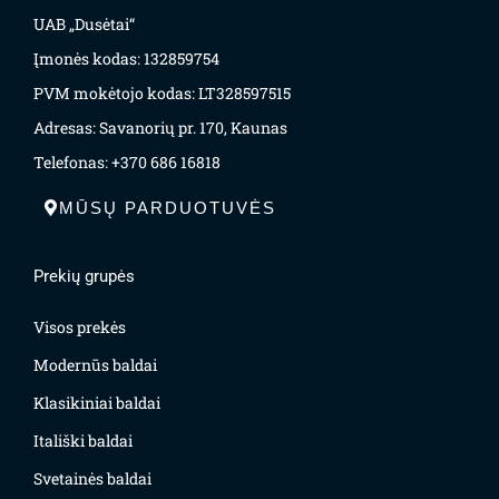
UAB „Dusėtai“
Įmonės kodas: 132859754
PVM mokėtojo kodas: LT328597515
Adresas: Savanorių pr. 170, Kaunas
Telefonas: +370 686 16818
MŪSŲ PARDUOTUVĖS
Prekių grupės
Visos prekės
Modernūs baldai
Klasikiniai baldai
Itališki baldai
Svetainės baldai