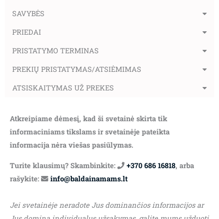
SAVYBĖS
PRIEDAI
PRISTATYMO TERMINAS
PREKIŲ PRISTATYMAS/ATSIĖMIMAS
ATSISKAITYMAS UŽ PREKES
Atkreipiame dėmesį, kad ši svetainė skirta tik
informaciniams tikslams ir svetainėje pateikta
informacija nėra viešas pasiūlymas.
Turite klausimų? Skambinkite:
+370 686 16818
, arba
rašykite:
info@baldainamams.lt
Jei svetainėje neradote Jus dominančios informacijos ar
Jus domina individualus užsakymas, galite mums užduoti