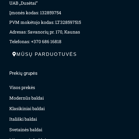
UAB „Dusėtai“
Įmonės kodas: 132859754
PVM mokėtojo kodas: LT328597515
Adresas: Savanorių pr. 170, Kaunas
Telefonas: +370 686 16818
MŪSŲ PARDUOTUVĖS
Prekių grupės
Visos prekės
Modernūs baldai
Klasikiniai baldai
Itališki baldai
Svetainės baldai