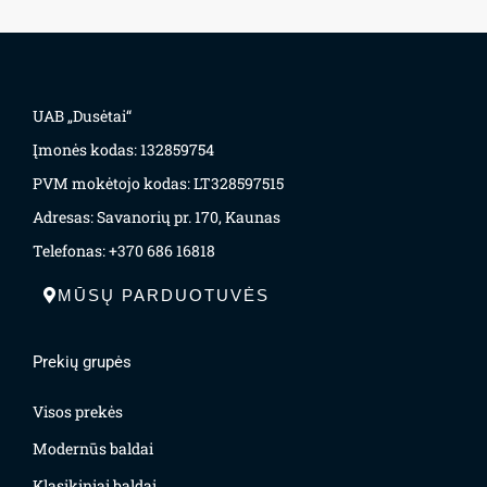
UAB „Dusėtai“
Įmonės kodas: 132859754
PVM mokėtojo kodas: LT328597515
Adresas: Savanorių pr. 170, Kaunas
Telefonas: +370 686 16818
MŪSŲ PARDUOTUVĖS
Prekių grupės
Visos prekės
Modernūs baldai
Klasikiniai baldai