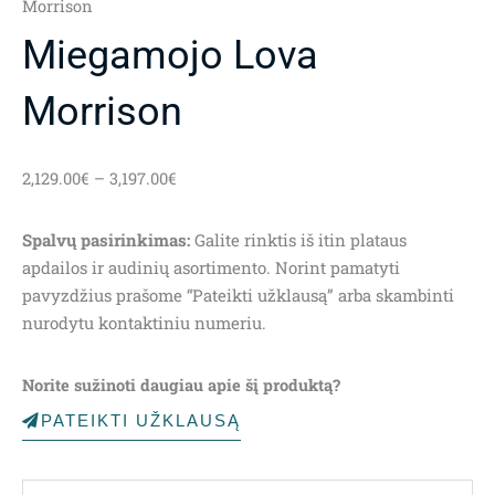
Morrison
Miegamojo Lova
Morrison
Price
2,129.00
€
–
3,197.00
€
range:
2,129.00€
Spalvų pasirinkimas:
Galite rinktis iš itin plataus
through
apdailos ir audinių asortimento. Norint pamatyti
3,197.00€
pavyzdžius prašome “Pateikti užklausą” arba skambinti
nurodytu kontaktiniu numeriu.
Norite sužinoti daugiau apie šį produktą?
PATEIKTI UŽKLAUSĄ