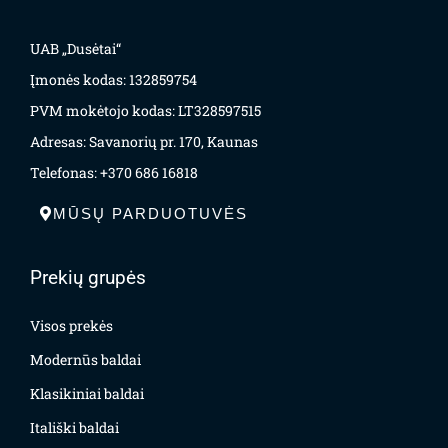
UAB „Dusėtai“
Įmonės kodas: 132859754
PVM mokėtojo kodas: LT328597515
Adresas: Savanorių pr. 170, Kaunas
Telefonas: +370 686 16818
MŪSŲ PARDUOTUVĖS
Prekių grupės
Visos prekės
Modernūs baldai
Klasikiniai baldai
Itališki baldai