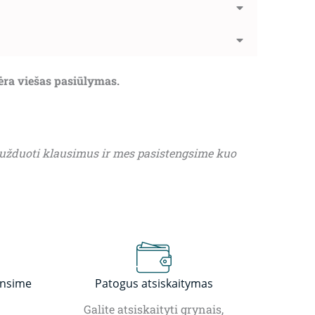
nėra viešas pasiūlymas.
 užduoti klausimus ir mes pasistengsime kuo
insime
Patogus atsiskaitymas
Galite atsiskaityti grynais,