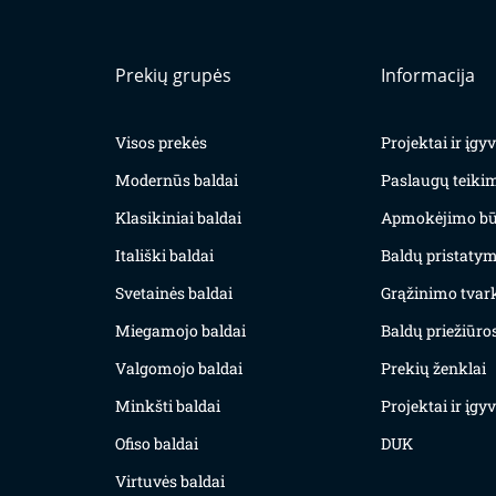
Prekių grupės
Informacija
Visos prekės
Projektai ir įg
Modernūs baldai
Paslaugų teiki
Klasikiniai baldai
Apmokėjimo bū
Itališki baldai
Baldų pristatym
Svetainės baldai
Grąžinimo tvar
Miegamojo baldai
Baldų priežiūros
Valgomojo baldai
Prekių ženklai
Minkšti baldai
Projektai ir įg
Ofiso baldai
DUK
Virtuvės baldai