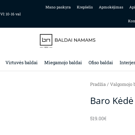
Mano paskyra
Krepšelis
Apmokėjimas
Ap
 VI: 10-16 val
Kon
Virtuvės baldai
Miegamojo baldai
Ofiso baldai
Interje
Pradžia
/
Valgomojo b
Baro Kėdė
519.00
€