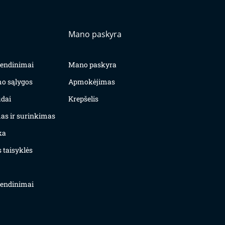
Mano paskyra
yvendinimai
Mano paskyra
mo sąlygos
Apmokėjimas
dai
Krepšelis
as ir surinkimas
ka
 taisyklės
yvendinimai