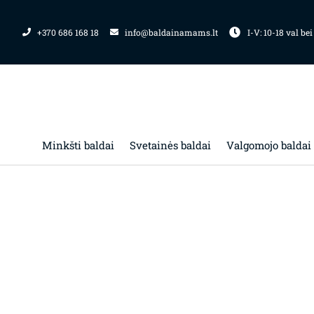
Pereiti
prie
+370 686 168 18
info@baldainamams.lt
I-V: 10-18 val bei
turinio
Minkšti baldai
Svetainės baldai
Valgomojo baldai