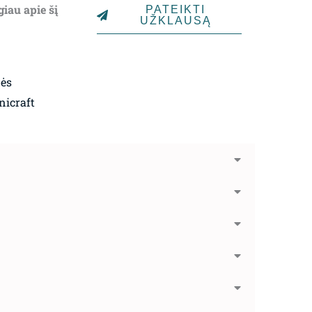
giau apie šį
PATEIKTI
UŽKLAUSĄ
dės
nicraft