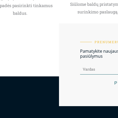
Siūlome baldų pristatym
padės pasirinkti tinkamus
surinkimo paslaugą
baldus.
PRENUMERU
Pamatykite naujausi
pasiūlymus
P