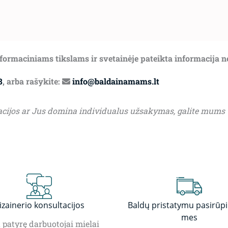
informaciniams tikslams ir svetainėje pateikta informacija 
8
, arba rašykite:
info@baldainamams.lt
acijos ar Jus domina individualus užsakymas, galite mums
izainerio konsultacijos
Baldų pristatymu pasirūp
mes
patyrę darbuotojai mielai