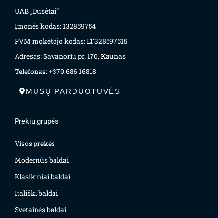
UAB „Dusėtai“
Įmonės kodas: 132859754
PVM mokėtojo kodas: LT328597515
Adresas: Savanorių pr. 170, Kaunas
Telefonas: +370 686 16818
MŪSŲ PARDUOTUVĖS
Prekių grupės
Visos prekės
Modernūs baldai
Klasikiniai baldai
Itališki baldai
Svetainės baldai