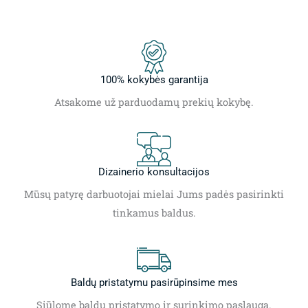
100% kokybės garantija
Atsakome už parduodamų prekių kokybę.
Dizainerio konsultacijos
Mūsų patyrę darbuotojai mielai Jums padės pasirinkti
tinkamus baldus.
Baldų pristatymu pasirūpinsime mes
Siūlome baldų pristatymo ir surinkimo paslaugą.