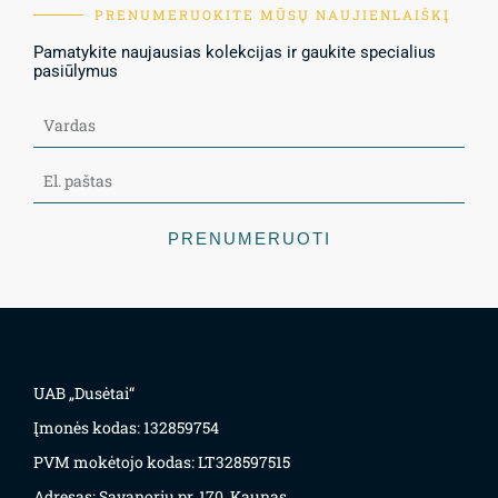
PRENUMERUOKITE MŪSŲ NAUJIENLAIŠKĮ
Pamatykite naujausias kolekcijas ir gaukite specialius
pasiūlymus
PRENUMERUOTI
UAB „Dusėtai“
Įmonės kodas: 132859754
PVM mokėtojo kodas: LT328597515
Adresas: Savanorių pr. 170, Kaunas