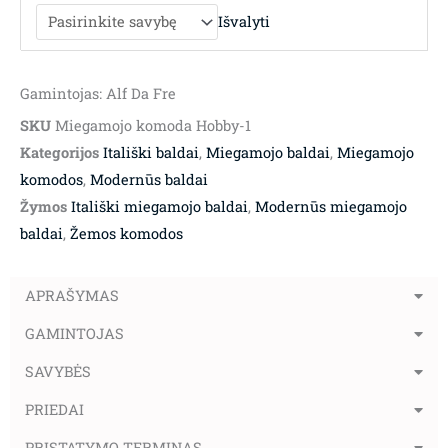
Išvalyti
Gamintojas: Alf Da Fre
SKU
Miegamojo komoda Hobby-1
Kategorijos
Itališki baldai
,
Miegamojo baldai
,
Miegamojo
komodos
,
Modernūs baldai
Žymos
Itališki miegamojo baldai
,
Modernūs miegamojo
baldai
,
Žemos komodos
APRAŠYMAS
GAMINTOJAS
SAVYBĖS
PRIEDAI
PRISTATYMO TERMINAS