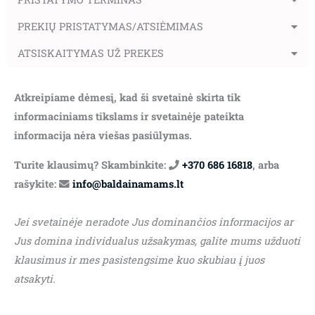
PREKIŲ PRISTATYMAS/ATSIĖMIMAS
ATSISKAITYMAS UŽ PREKES
Atkreipiame dėmesį, kad ši svetainė skirta tik
informaciniams tikslams ir svetainėje pateikta
informacija nėra viešas pasiūlymas.
Turite klausimų? Skambinkite:
+370 686 16818
, arba
rašykite:
info@baldainamams.lt
Jei svetainėje neradote Jus dominančios informacijos ar
Jus domina individualus užsakymas, galite mums užduoti
klausimus ir mes pasistengsime kuo skubiau į juos
atsakyti.