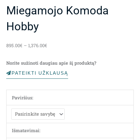
Miegamojo Komoda
Hobby
Price
895.00
€
–
1,376.00
€
range:
895.00€
Norite sužinoti daugiau apie šį produktą?
through
1,376.00€
PATEIKTI UŽKLAUSĄ
Paviršius:
Išmatavimai: