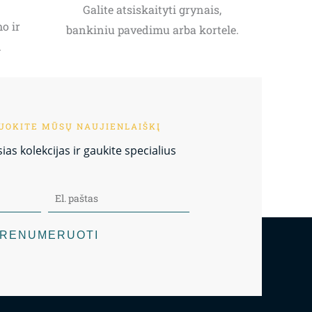
Galite atsiskaityti grynais,
o ir
bankiniu pavedimu arba kortele.
.
OKITE MŪSŲ NAUJIENLAIŠKĮ
as kolekcijas ir gaukite specialius
RENUMERUOTI