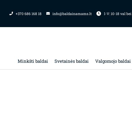
Pereiti
prie
+370 686 168 18
info@baldainamams.lt
I-V: 10-18 val bei
turinio
Minkšti baldai
Svetainės baldai
Valgomojo baldai