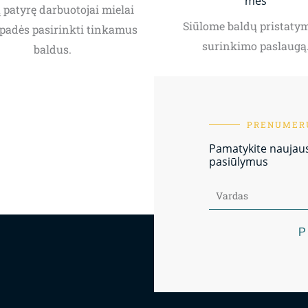
mes
patyrę darbuotojai mielai
Siūlome baldų pristatym
padės pasirinkti tinkamus
surinkimo paslaugą
baldus.
PRENUMERU
Pamatykite naujausi
pasiūlymus
P