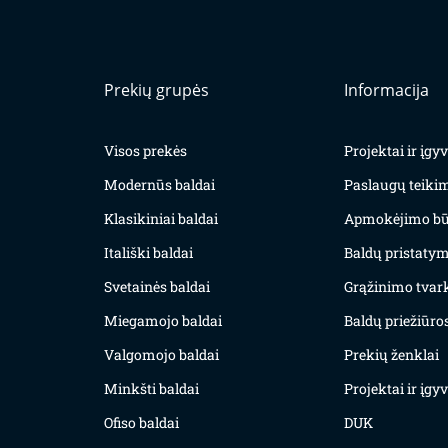
Prekių grupės
Informacija
Visos prekės
Projektai ir įg
Modernūs baldai
Paslaugų teiki
Klasikiniai baldai
Apmokėjimo bū
Itališki baldai
Baldų pristatym
Svetainės baldai
Grąžinimo tvar
Miegamojo baldai
Baldų priežiūros
Valgomojo baldai
Prekių ženklai
Minkšti baldai
Projektai ir įg
Ofiso baldai
DUK