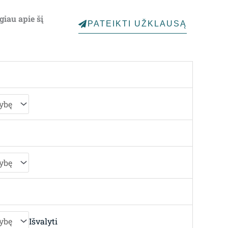
1,133.00€
giau apie šį
PATEIKTI UŽKLAUSĄ
through
1,471.00€
Išvalyti