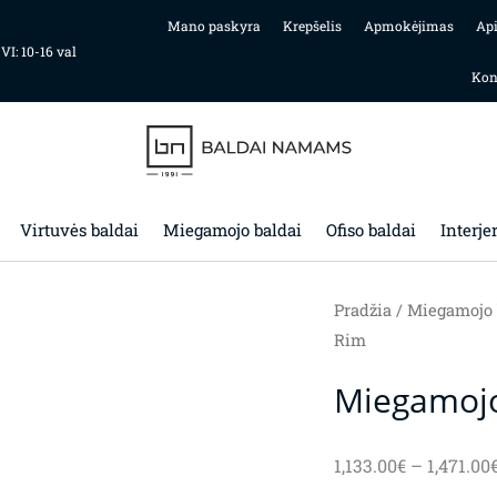
Mano paskyra
Krepšelis
Apmokėjimas
Ap
 VI: 10-16 val
Kon
Virtuvės baldai
Miegamojo baldai
Ofiso baldai
Interje
Pradžia
/
Miegamojo 
Rim
Miegamoj
1,133.00
€
–
1,471.00