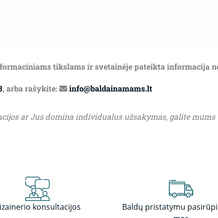
informaciniams tikslams ir svetainėje pateikta informacija 
8
, arba rašykite:
info@baldainamams.lt
acijos ar Jus domina individualus užsakymas, galite mums
izainerio konsultacijos
Baldų pristatymu pasirūp