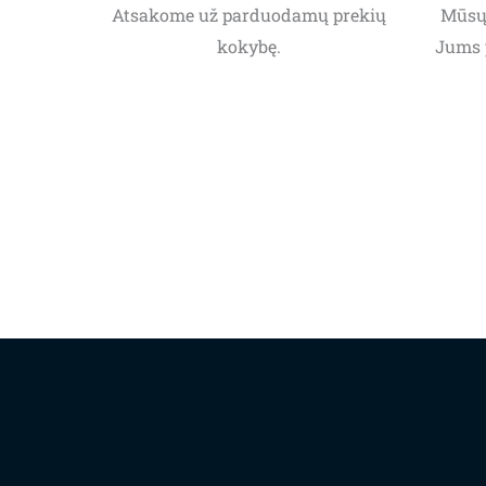
Atsakome už parduodamų prekių
Mūsų 
kokybę.
Jums 