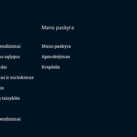
Mano paskyra
yvendinimai
Mano paskyra
mo sąlygos
Apmokėjimas
dai
Krepšelis
as ir surinkimas
ka
 taisyklės
yvendinimai