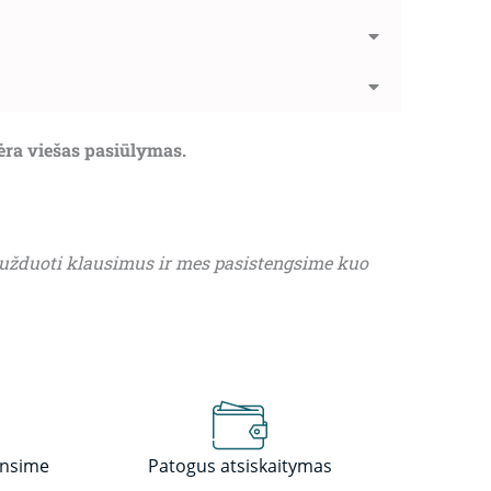
nėra viešas pasiūlymas.
 užduoti klausimus ir mes pasistengsime kuo
insime
Patogus atsiskaitymas