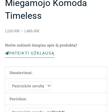
Miegamojo Komoda
Timeless
Price
1,120.00
€
–
1,466.00
€
range:
1,120.00€
Norite sužinoti daugiau apie šį produktą?
through
1,466.00€
PATEIKTI UŽKLAUSĄ
Išmatavimai:
Paviršius: