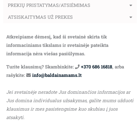
PREKIŲ PRISTATYMAS/ATSIĖMIMAS
ATSISKAITYMAS UŽ PREKES
Atkreipiame dėmesį, kad ši svetainė skirta tik
informaciniams tikslams ir svetainėje pateikta
informacija nėra viešas pasiūlymas.
Turite klausimų? Skambinkite:
+370 686 16818
, arba
rašykite:
info@baldainamams.lt
Jei svetainėje neradote Jus dominančios informacijos ar
Jus domina individualus užsakymas, galite mums užduoti
klausimus ir mes pasistengsime kuo skubiau į juos
atsakyti.