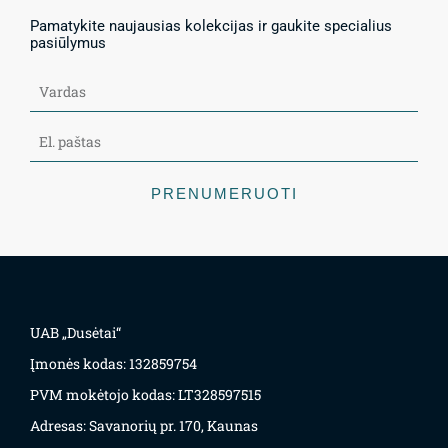
Pamatykite naujausias kolekcijas ir gaukite specialius
pasiūlymus
PRENUMERUOTI
UAB „Dusėtai“
Įmonės kodas: 132859754
PVM mokėtojo kodas: LT328597515
Adresas: Savanorių pr. 170, Kaunas