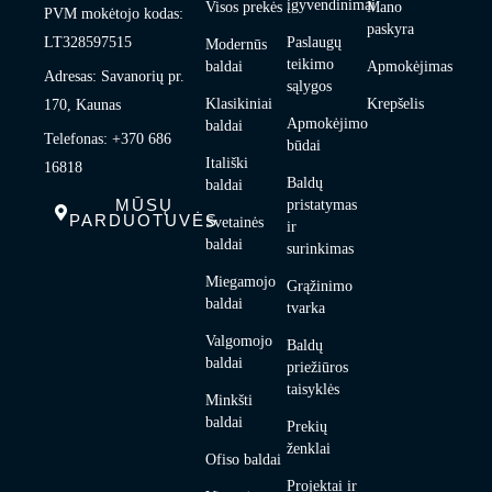
įgyvendinimai
Visos prekės
Mano
PVM mokėtojo kodas:
paskyra
LT328597515
Paslaugų
Modernūs
teikimo
baldai
Apmokėjimas
Adresas: Savanorių pr.
sąlygos
Klasikiniai
Krepšelis
170, Kaunas
Apmokėjimo
baldai
Telefonas: +370 686
būdai
Itališki
16818
Baldų
baldai
MŪSŲ
pristatymas
PARDUOTUVĖS
Svetainės
ir
baldai
surinkimas
Miegamojo
Grąžinimo
baldai
tvarka
Valgomojo
Baldų
baldai
priežiūros
taisyklės
Minkšti
baldai
Prekių
ženklai
Ofiso baldai
Projektai ir