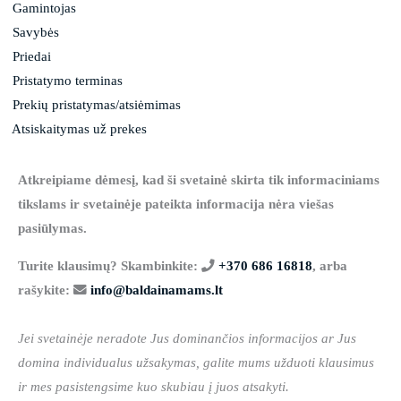
Gamintojas
Savybės
Priedai
Pristatymo terminas
Prekių pristatymas/atsiėmimas
Atsiskaitymas už prekes
Atkreipiame dėmesį, kad ši svetainė skirta tik informaciniams
tikslams ir svetainėje pateikta informacija nėra viešas
pasiūlymas.
Turite klausimų? Skambinkite:
+370 686 16818
, arba
rašykite:
info@baldainamams.lt
Jei svetainėje neradote Jus dominančios informacijos ar Jus
domina individualus užsakymas, galite mums užduoti klausimus
ir mes pasistengsime kuo skubiau į juos atsakyti.