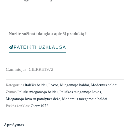
Norite sužinoti daugiau apie šį produktą?
PATEIKTI UŽKLAUSĄ
Gamintojas: CIERRE1972
Kategorijos
Itališki baldai
,
Lovos
,
Miegamojo baldai
,
Modernūs baldai
Žymos
Itališki miegamojo baldai
,
Itališkos miegamojo lovos
,
Miegamojo lova su patalynės dėže
,
Modernūs miegamojo baldai
Prekės ženklas:
Cierre1972
Aprašymas