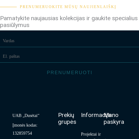
PRENUMERUOKITE MŪSŲ NAUJIENLAIŠKĮ
Pamatykite naujausias kolekcijas ir gaukite specialius
pasiūlymus
PRENUMERUOTI
Prekių
Informacija
Mano
UAB „Dusėtai“
grupės
paskyra
Įmonės kodas:
132859754
Projektai ir