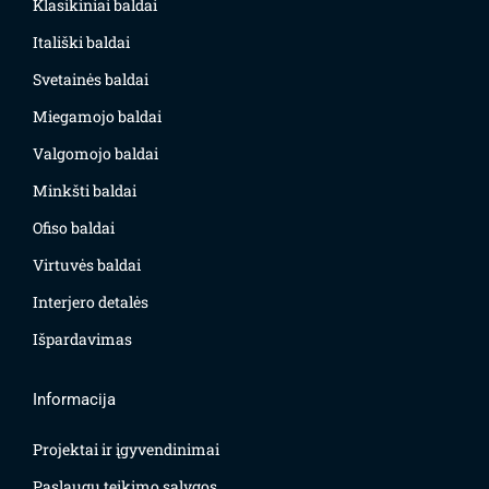
Klasikiniai baldai
Itališki baldai
Svetainės baldai
Miegamojo baldai
Valgomojo baldai
Minkšti baldai
Ofiso baldai
Virtuvės baldai
Interjero detalės
Išpardavimas
Informacija
Projektai ir įgyvendinimai
Paslaugų teikimo sąlygos