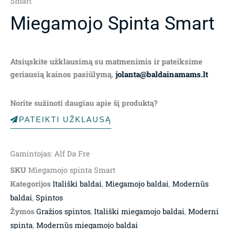
Smart
Miegamojo Spinta Smart
Atsiųskite užklausimą su matmenimis ir pateiksime
geriausią kainos pasiūlymą.
jolanta@baldainamams.lt
Norite sužinoti daugiau apie šį produktą?
PATEIKTI UŽKLAUSĄ
Gamintojas: Alf Da Fre
SKU
Miegamojo spinta Smart
Kategorijos
Itališki baldai
,
Miegamojo baldai
,
Modernūs
baldai
,
Spintos
Žymos
Gražios spintos
,
Itališki miegamojo baldai
,
Moderni
spinta
,
Modernūs miegamojo baldai