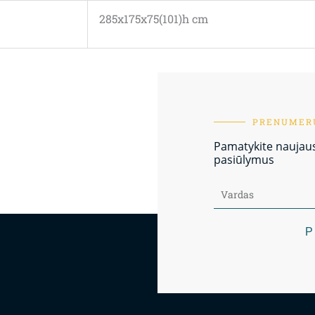
285x175x75(101)h cm
PRENUMERU
Pamatykite naujausi
pasiūlymus
P