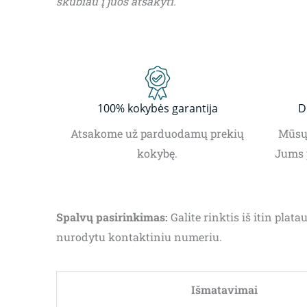
skubiau į juos atsakyti.
100% kokybės garantija
D
Atsakome už parduodamų prekių
Mūsų 
kokybę.
Jums 
Spalvų pasirinkimas:
Galite rinktis iš itin pla
nurodytu kontaktiniu numeriu.
Išmatavimai