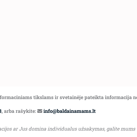
informaciniams tikslams ir svetainėje pateikta informacija 
8
, arba rašykite:
info@baldainamams.lt
acijos ar Jus domina individualus užsakymas, galite mums