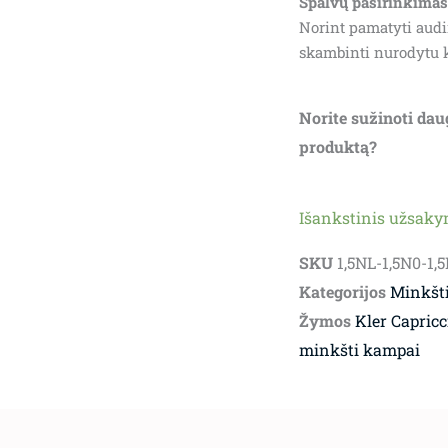
Spalvų pasirinkimas
Norint pamatyti audi
skambinti nurodytu 
Norite sužinoti dau
produktą?
Išankstinis užsak
SKU
1,5NL-1,5N0-1
Kategorijos
Minkšti
Žymos
Kler Capricc
minkšti kampai