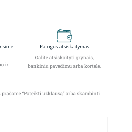
insime
Patogus atsiskaitymas
Galite atsiskaityti grynais,
o ir
bankiniu pavedimu arba kortele.
.
as prašome “Pateikti užklausą” arba skambinti