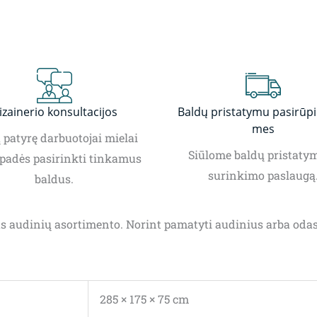
izainerio konsultacijos
Baldų pristatymu pasirūp
mes
patyrę darbuotojai mielai
Siūlome baldų pristatym
padės pasirinkti tinkamus
surinkimo paslaugą
baldus.
taus audinių asortimento. Norint pamatyti audinius arba od
285 × 175 × 75 cm