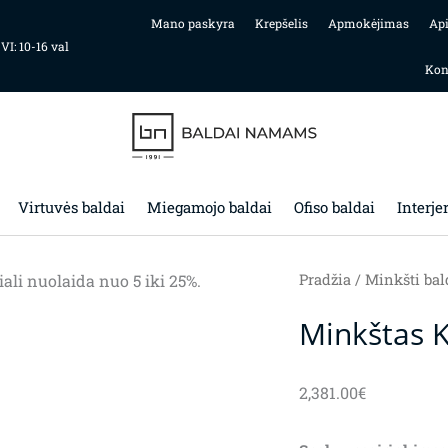
Mano paskyra
Krepšelis
Apmokėjimas
Ap
 VI: 10-16 val
Kon
Virtuvės baldai
Miegamojo baldai
Ofiso baldai
Interje
i nuolaida nuo 5 iki 25%.
Pradžia
/
Minkšti bal
Minkštas 
2,381.00
€