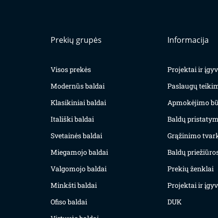
Prekių grupės
Informacija
Visos prekės
Projektai ir įg
Modernūs baldai
Paslaugų teiki
Klasikiniai baldai
Apmokėjimo bū
Itališki baldai
Baldų pristatym
Svetainės baldai
Grąžinimo tvar
Miegamojo baldai
Baldų priežiūros
Valgomojo baldai
Prekių ženklai
Minkšti baldai
Projektai ir įg
Ofiso baldai
DUK