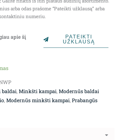
:
Galite rinktis iš itin plataus audinių asortimento.
nius arba odas prašome “Pateikti užklausą” arba
kontaktiniu numeriu.
giau apie šį
PATEIKTI
UŽKLAUSĄ
ymas
,5NWP
 baldai
,
Minkšti kampai
,
Modernūs baldai
io
,
Modernūs minkšti kampai
,
Prabangūs