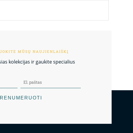
OKITE MŪSŲ NAUJIENLAIŠKĮ
as kolekcijas ir gaukite specialius
RENUMERUOTI