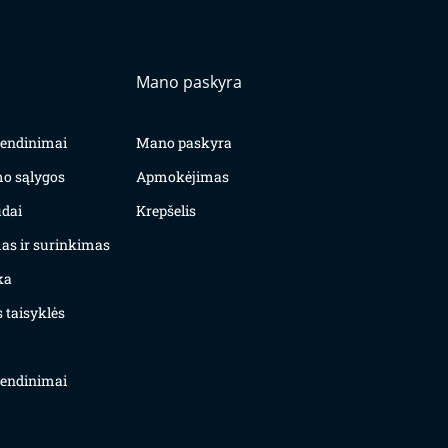
Mano paskyra
yvendinimai
Mano paskyra
mo sąlygos
Apmokėjimas
dai
Krepšelis
as ir surinkimas
ka
 taisyklės
yvendinimai