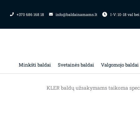
Pereiti
prie
+370 686 168 18
info@baldainamams.lt
I-V: 10-18 val bei
turinio
Minkšti baldai
Svetainės baldai
Valgomojo baldai
KLER baldų užsakymams taikoma special