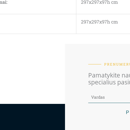
mai:
297x297x97h cm
297x297x97h cm
PRENUMERU
Pamatykite nau
specialius pas
P