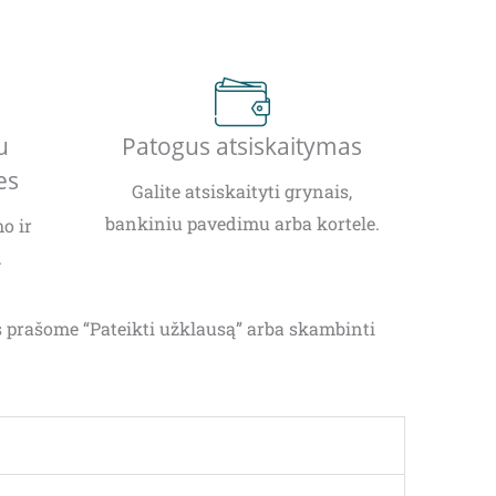
u
Patogus atsiskaitymas
es
Galite atsiskaityti grynais,
bankiniu pavedimu arba kortele.
o ir
.
as prašome “Pateikti užklausą” arba skambinti