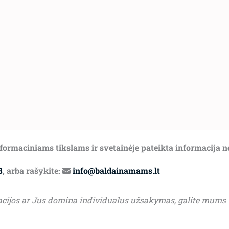
informaciniams tikslams ir svetainėje pateikta informacija 
8
, arba rašykite:
info@baldainamams.lt
acijos ar Jus domina individualus užsakymas, galite mums