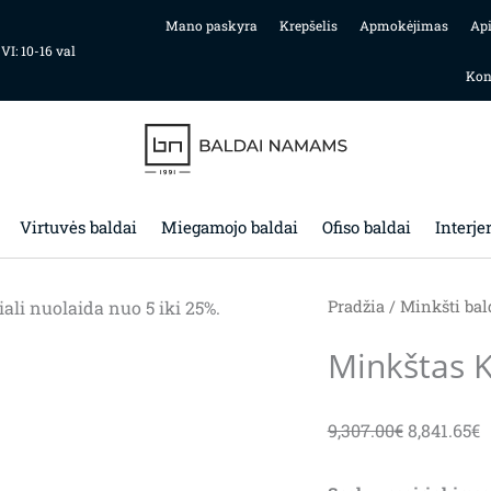
Mano paskyra
Krepšelis
Apmokėjimas
Ap
 VI: 10-16 val
Kon
Virtuvės baldai
Miegamojo baldai
Ofiso baldai
Interje
i nuolaida nuo 5 iki 25%.
Pradžia
/
Minkšti bal
Minkštas K
Original
C
9,307.00
€
8,841.65
€
price
p
was:
is