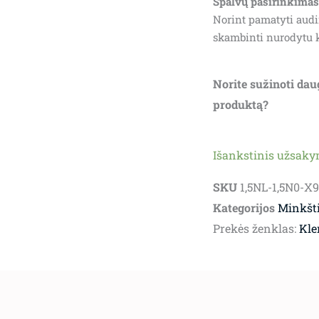
Spalvų pasirinkimas
9,307.00€.
8
Norint pamatyti audi
skambinti nurodytu 
Norite sužinoti dau
produktą?
Išankstinis užsak
SKU
1,5NL-1,5N0-X
Kategorijos
Minkšti
Prekės ženklas:
Kle