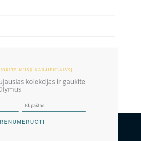
OKITE MŪSŲ NAUJIENLAIŠKĮ
jausias kolekcijas ir gaukite
iūlymus
RENUMERUOTI