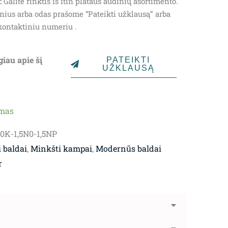
:
Galite rinktis iš itin plataus audinių asortimento.
,841.65€.
nius arba odas prašome “Pateikti užklausą” arba
kontaktiniu numeriu .
giau apie šį
PATEIKTI
UŽKLAUSĄ
ymas
90K-1,5N0-1,5NP
 baldai
,
Minkšti kampai
,
Modernūs baldai
r