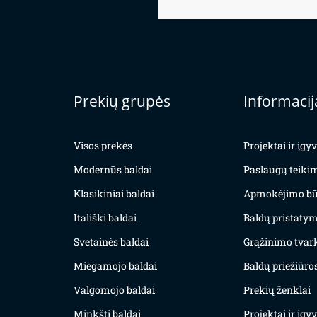
Prekių grupės
Informacij
Visos prekės
Projektai ir įg
Modernūs baldai
Paslaugų teiki
Klasikiniai baldai
Apmokėjimo bū
Itališki baldai
Baldų pristatym
Svetainės baldai
Grąžinimo tvar
Miegamojo baldai
Baldų priežiūros
Valgomojo baldai
Prekių ženklai
Minkšti baldai
Projektai ir įg