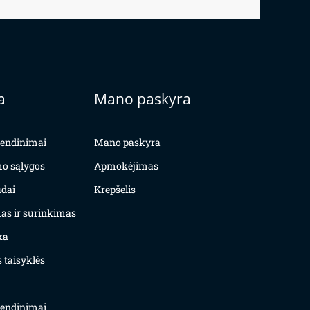
a
Mano paskyra
yvendinimai
Mano paskyra
mo sąlygos
Apmokėjimas
dai
Krepšelis
as ir surinkimas
ka
 taisyklės
yvendinimai