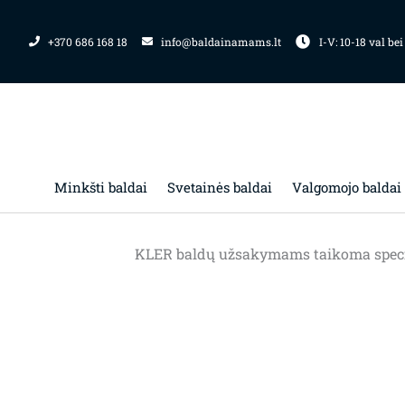
Pereiti
prie
+370 686 168 18
info@baldainamams.lt
I-V: 10-18 val bei
turinio
Minkšti baldai
Svetainės baldai
Valgomojo baldai
KLER baldų užsakymams taikoma special