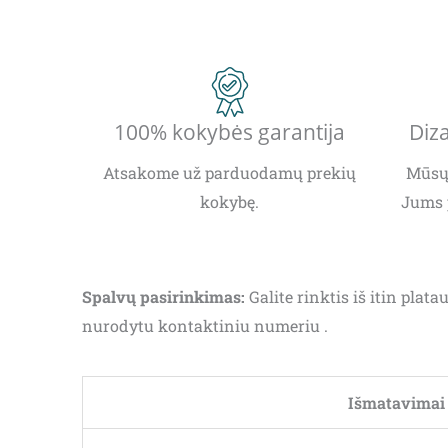
100% kokybės garantija
Diza
Atsakome už parduodamų prekių
Mūsų 
kokybę.
Jums 
Spalvų pasirinkimas:
Galite rinktis iš itin pla
nurodytu kontaktiniu numeriu .
Išmatavimai