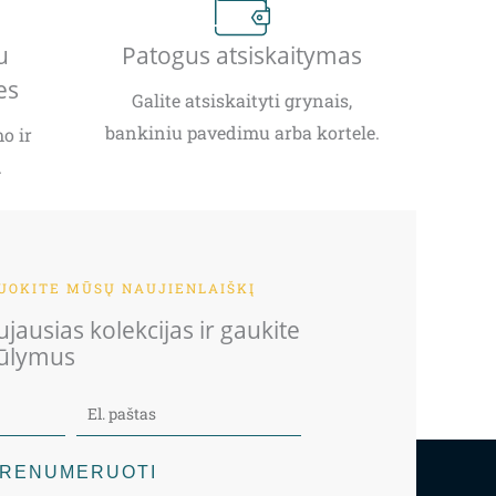
u
Patogus atsiskaitymas
es
Galite atsiskaityti grynais,
bankiniu pavedimu arba kortele.
o ir
.
OKITE MŪSŲ NAUJIENLAIŠKĮ
jausias kolekcijas ir gaukite
iūlymus
RENUMERUOTI