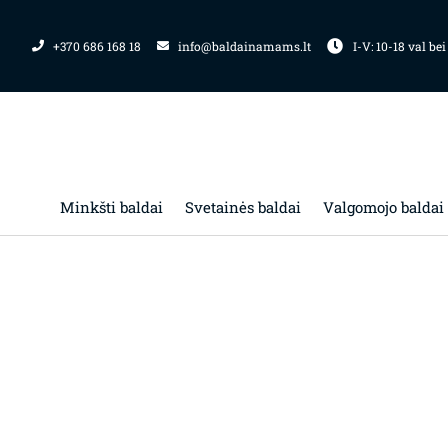
Pereiti
prie
+370 686 168 18
info@baldainamams.lt
I-V: 10-18 val bei
turinio
Minkšti baldai
Svetainės baldai
Valgomojo baldai