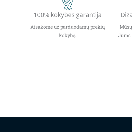
100% kokybės garantija
Diza
Atsakome už parduodamų prekių
Mūsų 
kokybę.
Jums 