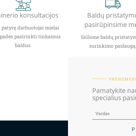
inerio konsultacijos
Baldų pristatym
pasirūpinsime m
patyrę darbuotojai mielai
padės pasirinkti tinkamus
Siūlome baldų pristatym
baldus.
surinkimo paslaugą
PRENUMERU
Pamatykite nau
specialius pas
P