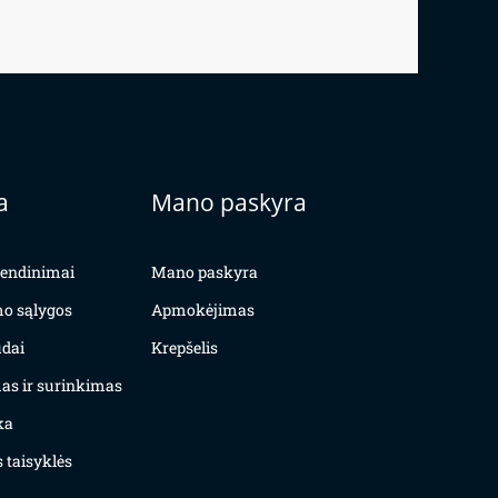
a
Mano paskyra
yvendinimai
Mano paskyra
mo sąlygos
Apmokėjimas
dai
Krepšelis
as ir surinkimas
ka
 taisyklės