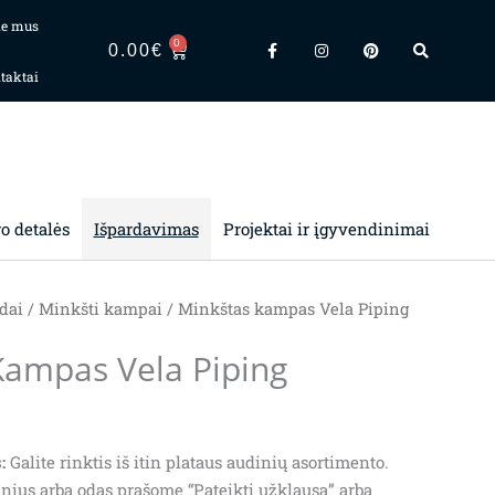
ie mus
F
I
P
S
0
a
n
i
e
CART
0.00
€
c
s
n
a
taktai
e
t
t
r
b
a
e
c
o
g
r
h
o
r
e
k
a
s
-
m
t
f
ro detalės
Išpardavimas
Projektai ir įgyvendinimai
dai
/
Minkšti kampai
/ Minkštas kampas Vela Piping
Kampas Vela Piping
:
Galite rinktis iš itin plataus audinių asortimento.
nius arba odas prašome “Pateikti užklausą” arba