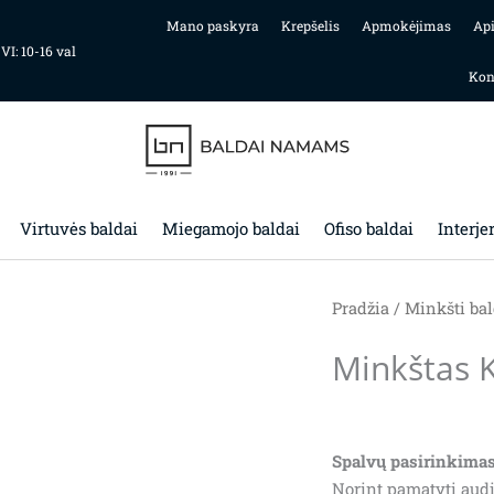
Mano paskyra
Krepšelis
Apmokėjimas
Ap
 VI: 10-16 val
Kon
Virtuvės baldai
Miegamojo baldai
Ofiso baldai
Interje
Pradžia
/
Minkšti bal
Minkštas 
Spalvų pasirinkimas
Norint pamatyti audi