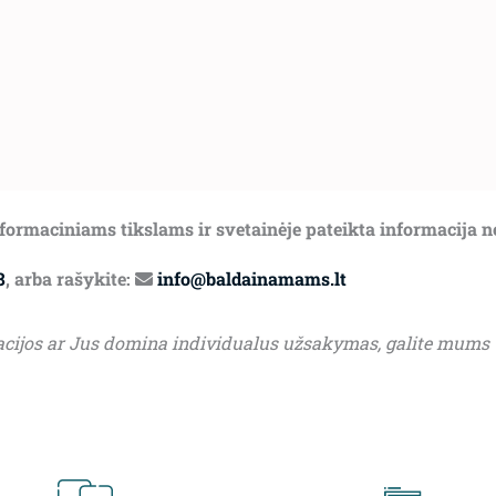
informaciniams tikslams ir svetainėje pateikta informacija 
8
, arba rašykite:
info@baldainamams.lt
acijos ar Jus domina individualus užsakymas, galite mums