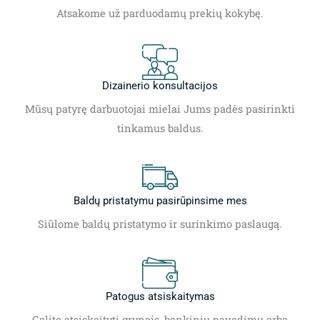
Atsakome už parduodamų prekių kokybę.
Dizainerio konsultacijos
Mūsų patyrę darbuotojai mielai Jums padės pasirinkti
tinkamus baldus.
Baldų pristatymu pasirūpinsime mes
Siūlome baldų pristatymo ir surinkimo paslaugą.
Patogus atsiskaitymas
Galite atsiskaityti grynais, bankiniu pavedimu arba