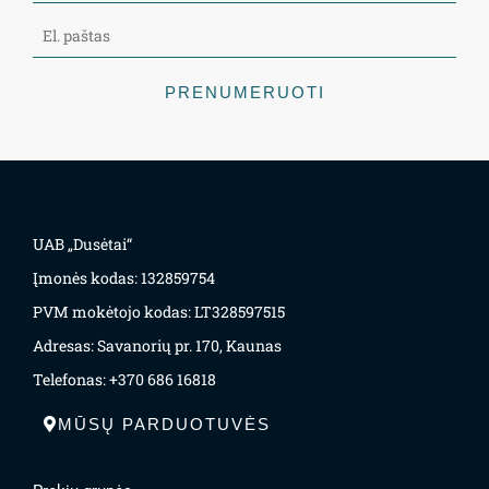
PRENUMERUOTI
UAB „Dusėtai“
Įmonės kodas: 132859754
PVM mokėtojo kodas: LT328597515
Adresas: Savanorių pr. 170, Kaunas
Telefonas: +370 686 16818
MŪSŲ PARDUOTUVĖS