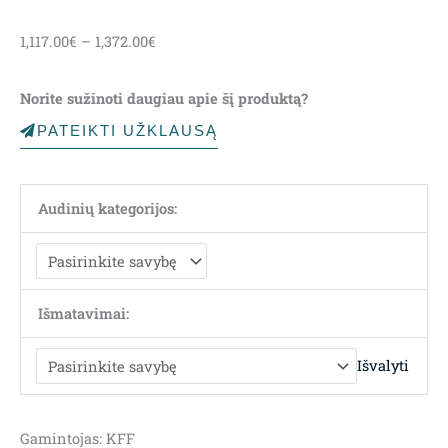
Price
1,117.00
€
–
1,372.00
€
range:
1,117.00€
Norite sužinoti daugiau apie šį produktą?
through
1,372.00€
PATEIKTI UŽKLAUSĄ
Audinių kategorijos:
Išmatavimai:
Išvalyti
Gamintojas: KFF