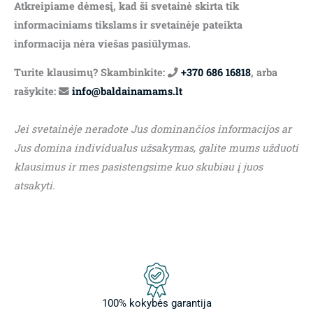
Atkreipiame dėmesį, kad ši svetainė skirta tik
informaciniams tikslams ir svetainėje pateikta
informacija nėra viešas pasiūlymas.
Turite klausimų? Skambinkite:
+370 686 16818
, arba
rašykite:
info@baldainamams.lt
Jei svetainėje neradote Jus dominančios informacijos ar
Jus domina individualus užsakymas, galite mums užduoti
klausimus ir mes pasistengsime kuo skubiau į juos
atsakyti.
100% kokybės garantija