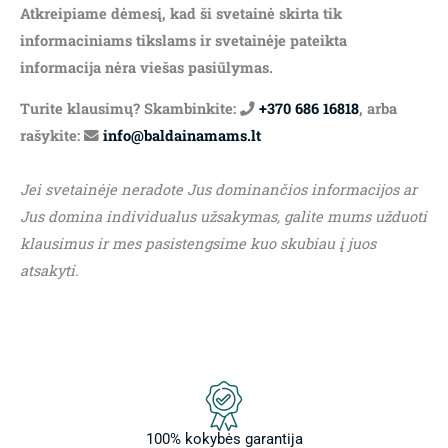
Atkreipiame dėmesį, kad ši svetainė skirta tik
informaciniams tikslams ir svetainėje pateikta
informacija nėra viešas pasiūlymas.
Turite klausimų? Skambinkite:
+370 686 16818
, arba
rašykite:
info@baldainamams.lt
Jei svetainėje neradote Jus dominančios informacijos ar
Jus domina individualus užsakymas, galite mums užduoti
klausimus ir mes pasistengsime kuo skubiau į juos
atsakyti.
100% kokybės garantija