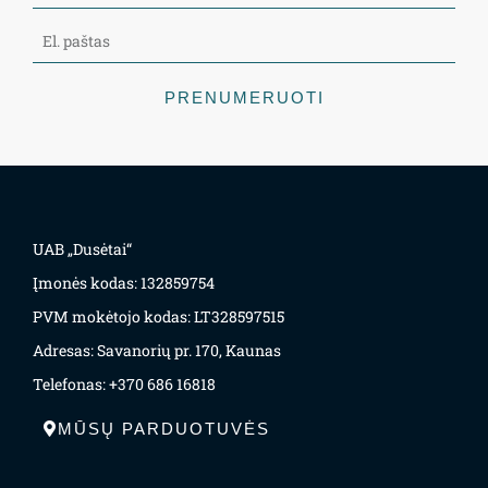
PRENUMERUOTI
UAB „Dusėtai“
Įmonės kodas: 132859754
PVM mokėtojo kodas: LT328597515
Adresas: Savanorių pr. 170, Kaunas
Telefonas: +370 686 16818
MŪSŲ PARDUOTUVĖS