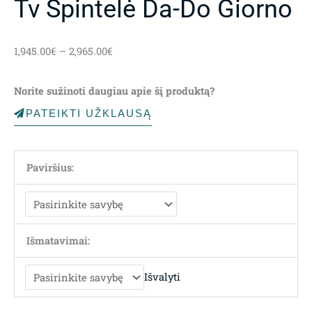
Tv Spintelė Da-Do Giorno
Price
1,945.00
€
–
2,965.00
€
range:
1,945.00€
Norite sužinoti daugiau apie šį produktą?
through
2,965.00€
PATEIKTI UŽKLAUSĄ
Paviršius:
Išmatavimai:
Išvalyti