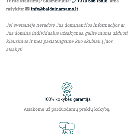
Turite klausimų? Skambinkite:
+370 686 16818
, arba
rašykite:
info@baldainamams.lt
Jei svetainėje neradote Jus dominančios informacijos ar
Jus domina individualus užsakymas, galite mums užduoti
klausimus ir mes pasistengsime kuo skubiau į juos
atsakyti.
100% kokybės garantija
Atsakome už parduodamų prekių kokybę.