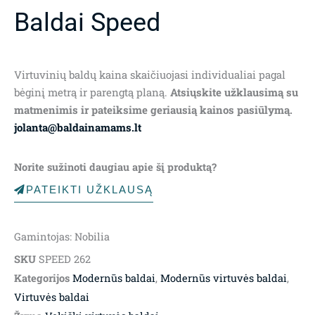
Baldai Speed
Virtuvinių baldų kaina skaičiuojasi individualiai pagal
bėginį metrą ir parengtą planą.
Atsiųskite užklausimą su
matmenimis ir pateiksime geriausią kainos pasiūlymą.
jolanta@baldainamams.lt
Norite sužinoti daugiau apie šį produktą?
PATEIKTI UŽKLAUSĄ
Gamintojas: Nobilia
SKU
SPEED 262
Kategorijos
Modernūs baldai
,
Modernūs virtuvės baldai
,
Virtuvės baldai