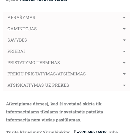
APRAŠYMAS
GAMINTOJAS
SAVYBĖS
PRIEDAI
PRISTATYMO TERMINAS
PREKIŲ PRISTATYMAS/ATSIĖMIMAS
ATSISKAITYMAS UŽ PREKES
Atkreipiame dėmesį, kad ši svetainė skirta tik
informaciniams tikslams ir svetainėje pateikta
informacija nėra viešas pasiūlymas.
Turite klausimų? Skambinkite:
+370 686 16818
, arba