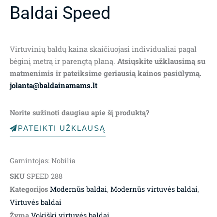
Baldai Speed
Virtuvinių baldų kaina skaičiuojasi individualiai pagal
bėginį metrą ir parengtą planą.
Atsiųskite užklausimą su
matmenimis ir pateiksime geriausią kainos pasiūlymą.
jolanta@baldainamams.lt
Norite sužinoti daugiau apie šį produktą?
PATEIKTI UŽKLAUSĄ
Gamintojas: Nobilia
SKU
SPEED 288
Kategorijos
Modernūs baldai
,
Modernūs virtuvės baldai
,
Virtuvės baldai
Žyma
Vokiški virtuvės baldai