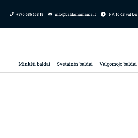
Pereiti
prie
+370 686 168 18
info@baldainamams.lt
I-V: 10-18 val bei
turinio
Minkšti baldai
Svetainės baldai
Valgomojo baldai