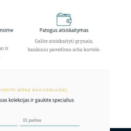
insime
Patogus atsiskaitymas
Galite atsiskaityti grynais,
o ir
bankiniu pavedimu arba kortele.
.
OKITE MŪSŲ NAUJIENLAIŠKĮ
as kolekcijas ir gaukite specialius