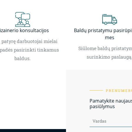
izainerio konsultacijos
Baldų pristatymu pasirūp
mes
patyrę darbuotojai mielai
Siūlome baldų pristatym
padės pasirinkti tinkamus
surinkimo paslaugą
baldus.
PRENUMERU
Pamatykite naujausi
pasiūlymus