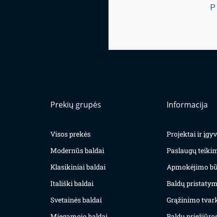
P
Prekių grupės
Informacija
Visos prekės
Projektai ir įg
Modernūs baldai
Paslaugų teiki
Klasikiniai baldai
Apmokėjimo bū
Itališki baldai
Baldų pristatym
Svetainės baldai
Grąžinimo tvar
Miegamojo baldai
Baldų priežiūros