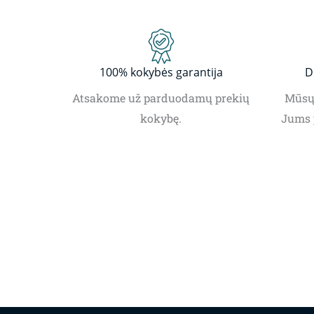
100% kokybės garantija
D
Atsakome už parduodamų prekių
Mūsų 
kokybę.
Jums 