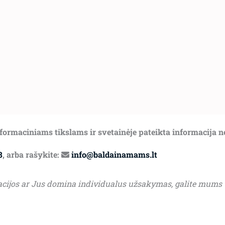
informaciniams tikslams ir svetainėje pateikta informacija 
8
, arba rašykite:
info@baldainamams.lt
acijos ar Jus domina individualus užsakymas, galite mums