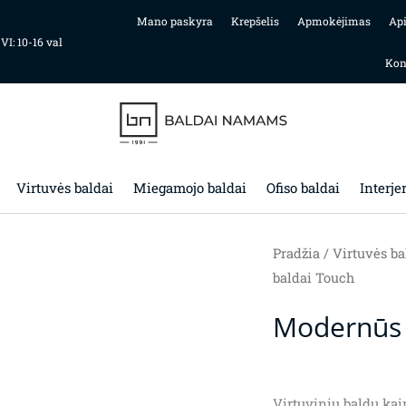
Mano paskyra
Krepšelis
Apmokėjimas
Ap
 VI: 10-16 val
Kon
Virtuvės baldai
Miegamojo baldai
Ofiso baldai
Interje
Pradžia
/
Virtuvės ba
baldai Touch
Modernūs 
Virtuvinių baldų kain