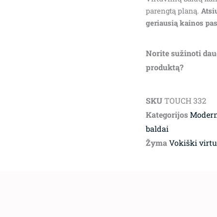
parengtą planą.
Atsi
geriausią kainos pa
Norite sužinoti dau
produktą?
SKU
TOUCH 332
Kategorijos
Modern
baldai
Žyma
Vokiški virtu