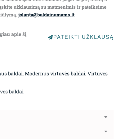
ųskite užklausimą su matmenimis ir pateiksime
siūlymą.
jolanta@baldainamams.lt
giau apie šį
PATEIKTI UŽKLAUSĄ
ūs baldai
,
Modernūs virtuvės baldai
,
Virtuvės
vės baldai