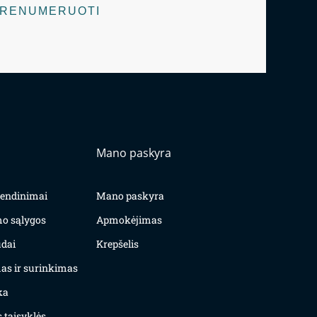
RENUMERUOTI
Mano paskyra
yvendinimai
Mano paskyra
mo sąlygos
Apmokėjimas
dai
Krepšelis
as ir surinkimas
ka
 taisyklės