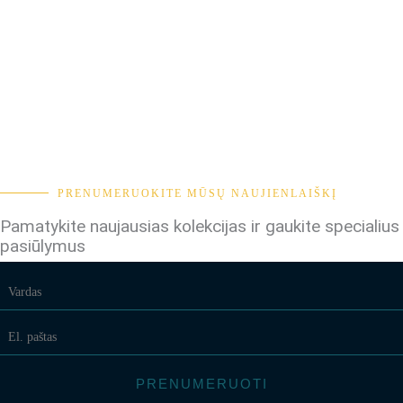
PRENUMERUOKITE MŪSŲ NAUJIENLAIŠKĮ
Pamatykite naujausias kolekcijas ir gaukite specialius
pasiūlymus
PRENUMERUOTI