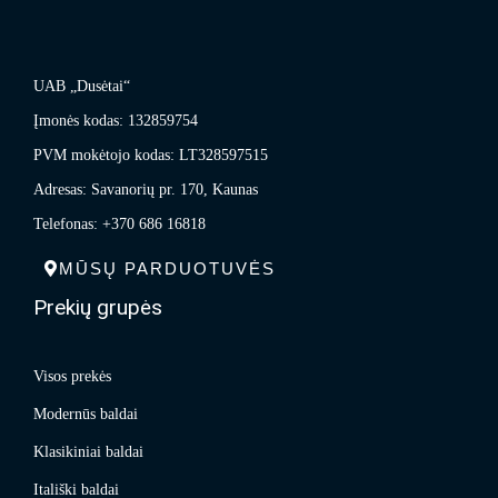
UAB „Dusėtai“
Įmonės kodas: 132859754
PVM mokėtojo kodas: LT328597515
Adresas: Savanorių pr. 170, Kaunas
Telefonas: +370 686 16818
MŪSŲ PARDUOTUVĖS
Prekių grupės
Visos prekės
Modernūs baldai
Klasikiniai baldai
Itališki baldai