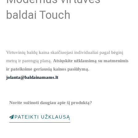
baldai Touch
Virtuvinių baldų kaina skaičiuojasi individualiai pagal bėginį
metrą ir parengtą planą.
Atsiųskite užklausimą su matmenimis
ir pateiksime geriausią kainos pasiūlymą.
jolanta@baldainamams.lt
Norite sužinoti daugiau apie šį produktą?
PATEIKTI UŽKLAUSĄ