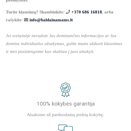
Turite klausimų? Skambinkite:
+370 686 16818
, arba
rašykite:
info@baldainamams.lt
Jei svetainėje neradote Jus dominančios informacijos ar Jus
domina individualus užsakymas, galite mums užduoti klausimus
ir mes pasistengsime kuo skubiau į juos atsakyti.
100% kokybės garantija
Atsakome už parduodamų prekių kokybę.