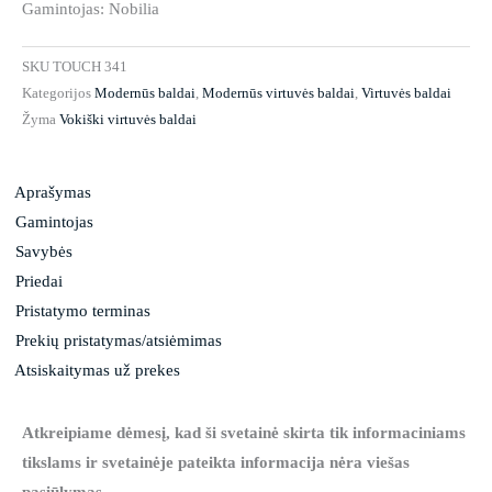
Gamintojas: Nobilia
SKU
TOUCH 341
Kategorijos
Modernūs baldai
,
Modernūs virtuvės baldai
,
Virtuvės baldai
Žyma
Vokiški virtuvės baldai
Aprašymas
Gamintojas
Savybės
Priedai
Pristatymo terminas
Prekių pristatymas/atsiėmimas
Atsiskaitymas už prekes
Atkreipiame dėmesį, kad ši svetainė skirta tik informaciniams
tikslams ir svetainėje pateikta informacija nėra viešas
pasiūlymas.