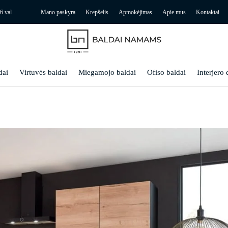
6 val
Mano paskyra
Krepšelis
Apmokėjimas
Apie mus
Kontaktai
dai
Virtuvės baldai
Miegamojo baldai
Ofiso baldai
Interjero 