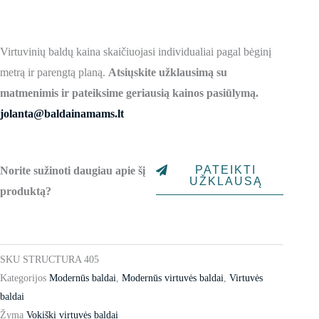
Virtuvinių baldų kaina skaičiuojasi individualiai pagal bėginį
metrą ir parengtą planą.
Atsiųskite užklausimą su
matmenimis ir pateiksime geriausią kainos pasiūlymą.
jolanta@baldainamams.lt
PATEIKTI
Norite sužinoti daugiau apie šį
UŽKLAUSĄ
produktą?
SKU
STRUCTURA 405
Kategorijos
Modernūs baldai
,
Modernūs virtuvės baldai
,
Virtuvės
baldai
Žyma
Vokiški virtuvės baldai