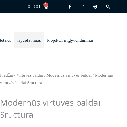
F
I
P
S
0
CART
a
n
i
e
0.00
€
c
s
n
a
e
t
t
r
b
a
e
c
o
g
r
h
o
r
e
k
a
s
-
m
t
f
detalės
Išpardavimas
Projektai ir įgyvendinimai
Pradžia
/
Virtuvės baldai
/
Modernūs virtuvės baldai
/ Modernūs
virtuvės baldai Sructura
Modernūs virtuvės baldai
Sructura