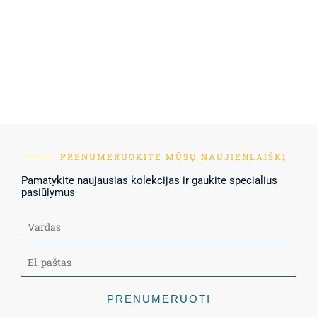
PRENUMERUOKITE MŪSŲ NAUJIENLAIŠKĮ
Pamatykite naujausias kolekcijas ir gaukite specialius
pasiūlymus
PRENUMERUOTI