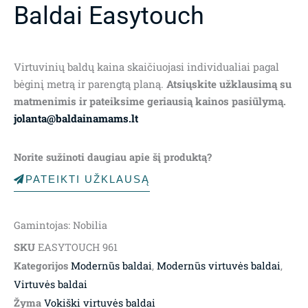
Baldai Easytouch
Virtuvinių baldų kaina skaičiuojasi individualiai pagal
bėginį metrą ir parengtą planą.
Atsiųskite užklausimą su
matmenimis ir pateiksime geriausią kainos pasiūlymą.
jolanta@baldainamams.lt
Norite sužinoti daugiau apie šį produktą?
PATEIKTI UŽKLAUSĄ
Gamintojas: Nobilia
SKU
EASYTOUCH 961
Kategorijos
Modernūs baldai
,
Modernūs virtuvės baldai
,
Virtuvės baldai
Žyma
Vokiški virtuvės baldai