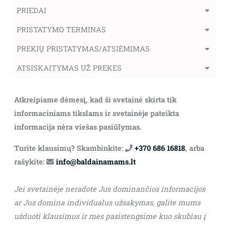
PRIEDAI
PRISTATYMO TERMINAS
PREKIŲ PRISTATYMAS/ATSIĖMIMAS
ATSISKAITYMAS UŽ PREKES
Atkreipiame dėmesį, kad ši svetainė skirta tik
informaciniams tikslams ir svetainėje pateikta
informacija nėra viešas pasiūlymas.
Turite klausimų? Skambinkite:
+370 686 16818
, arba
rašykite:
info@baldainamams.lt
Jei svetainėje neradote Jus dominančios informacijos
ar Jus domina individualus užsakymas, galite mums
užduoti klausimus ir mes pasistengsime kuo skubiau į