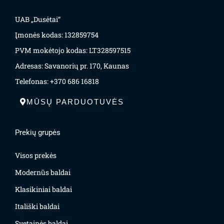
UAB „Dusėtai“
Įmonės kodas: 132859754
PVM mokėtojo kodas: LT328597515
Adresas: Savanorių pr. 170, Kaunas
Telefonas: +370 686 16818
MŪSŲ PARDUOTUVĖS
Prekių grupės
Visos prekės
Modernūs baldai
Klasikiniai baldai
Itališki baldai
Svetainės baldai