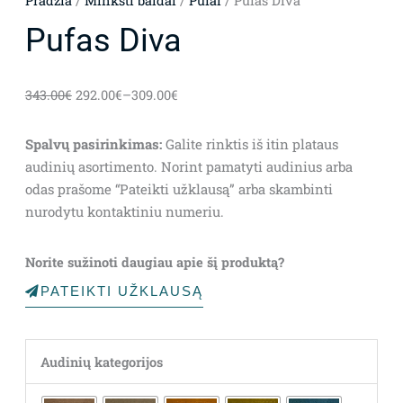
Pradžia
/
Minkšti baldai
/
Pufai
/ Pufas Diva
Pufas Diva
343.00
€
292.00
€
–
309.00
€
Spalvų pasirinkimas:
Galite rinktis iš itin plataus
audinių asortimento. Norint pamatyti audinius arba
odas prašome “Pateikti užklausą” arba skambinti
nurodytu kontaktiniu numeriu.
Norite sužinoti daugiau apie šį produktą?
PATEIKTI UŽKLAUSĄ
Audinių kategorijos