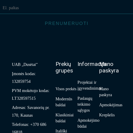
PRENUMERUOTI
Prekių
Informacija
Mano
UAB „Dusėtai“
grupės
paskyra
Įmonės kodas:
132859754
Projektai ir
įgyvendinimai
Visos prekės
Mano
PVM mokėtojo kodas:
paskyra
LT328597515
Paslaugų
Modernūs
teikimo
baldai
Apmokėjimas
Adresas: Savanorių pr.
sąlygos
Klasikiniai
Krepšelis
170, Kaunas
Apmokėjimo
baldai
Telefonas: +370 686
būdai
Itališki
16818