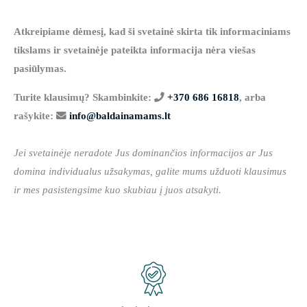
Atkreipiame dėmesį, kad ši svetainė skirta tik informaciniams
tikslams ir svetainėje pateikta informacija nėra viešas
pasiūlymas.
Turite klausimų? Skambinkite:
+370 686 16818
, arba
rašykite:
info@baldainamams.lt
Jei svetainėje neradote Jus dominančios informacijos ar Jus
domina individualus užsakymas, galite mums užduoti klausimus
ir mes pasistengsime kuo skubiau į juos atsakyti.