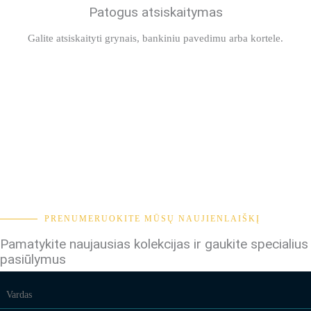
Patogus atsiskaitymas
Galite atsiskaityti grynais, bankiniu pavedimu arba kortele.
PRENUMERUOKITE MŪSŲ NAUJIENLAIŠKĮ
Pamatykite naujausias kolekcijas ir gaukite specialius
pasiūlymus