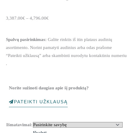
Price
3,387.00
€
–
4,796.00
€
range:
3,387.00€
Spalvų pasirinkimas:
Galite rinktis iš itin plataus audinių
through
asortimento. Norint pamatyti audinius arba odas prašome
4,796.00€
“Pateikti užklausą” arba skambinti nurodytu kontaktiniu numeriu
.
Norite sužinoti daugiau apie šį produktą?
PATEIKTI UŽKLAUSĄ
produkto
Išmatavimai:
kiekis:
Sofa
Išvalyti