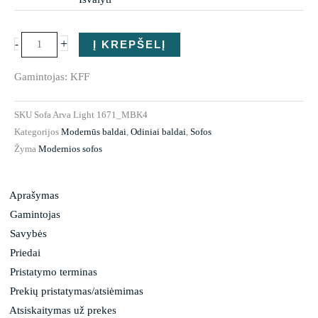
Arva
Light
+
-
Į KREPŠELĮ
Gamintojas: KFF
SKU
Sofa Arva Light 1671_MBK4
Kategorijos
Modernūs baldai
,
Odiniai baldai
,
Sofos
Žyma
Modernios sofos
Aprašymas
Gamintojas
Savybės
Priedai
Pristatymo terminas
Prekių pristatymas/atsiėmimas
Atsiskaitymas už prekes