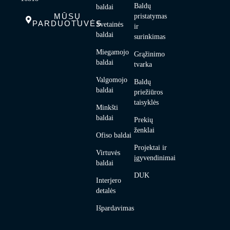
Baldų
baldai
MŪSŲ
pristatymas
PARDUOTUVĖS
Svetainės
ir
baldai
surinkimas
Miegamojo
Grąžinimo
baldai
tvarka
Valgomojo
Baldų
baldai
priežiūros
taisyklės
Minkšti
baldai
Prekių
ženklai
Ofiso baldai
Projektai ir
Virtuvės
įgyvendinimai
baldai
DUK
Interjero
detalės
Išpardavimas