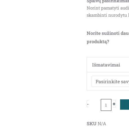
Spalvų pasirinkimas
Norint pamatyti audi
skambinti nurodytu 
Norite sužinoti dau
produktą?
produkto
kiekis:
Išmatavimai
Sofa
Bart
+
-
SKU
N/A