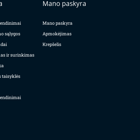
a
Mano paskyra
yvendinimai
Mano paskyra
mo sąlygos
Apmokėjimas
dai
Krepšelis
as ir surinkimas
ka
 taisyklės
yvendinimai