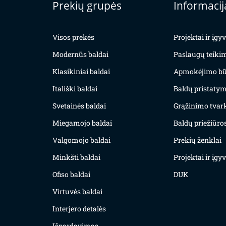
Prekių grupės
Informacij
Visos prekės
Projektai ir įg
Modernūs baldai
Paslaugų teiki
Klasikiniai baldai
Apmokėjimo bū
Itališki baldai
Baldų pristatym
Svetainės baldai
Grąžinimo tvar
Miegamojo baldai
Baldų priežiūros
Valgomojo baldai
Prekių ženklai
Minkšti baldai
Projektai ir įg
Ofiso baldai
DUK
Virtuvės baldai
Interjero detalės
Išpardavimas