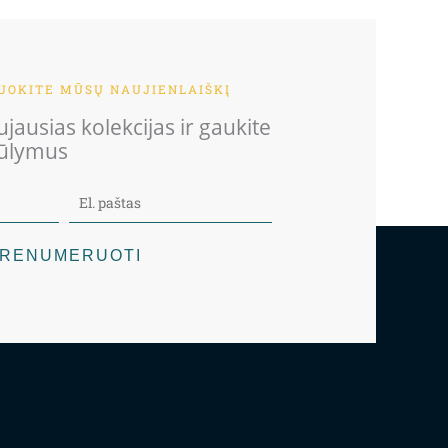
OKITE MŪSŲ NAUJIENLAIŠKĮ
jausias kolekcijas ir gaukite
iūlymus
RENUMERUOTI