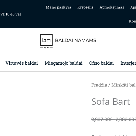
Mano paskyra
Krepšelis
Apmokėjimas
Ap
 VI: 10-16 val
Kon
Virtuvės baldai
Miegamojo baldai
Ofiso baldai
Interje
Pradžia
/
Minkšti bal
Sofa Bart
2,237.00
€
–
2,382.00