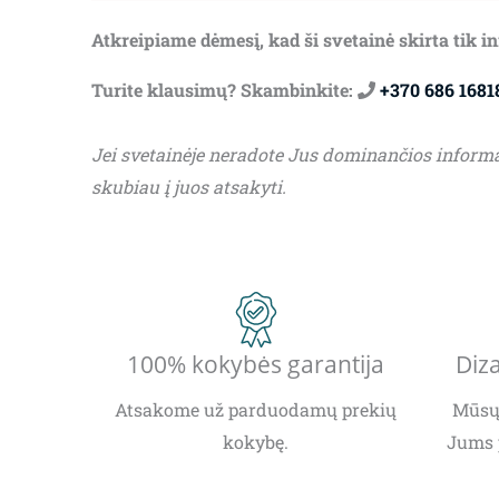
Atkreipiame dėmesį, kad ši svetainė skirta tik 
Turite klausimų? Skambinkite:
+370 686 1681
Jei svetainėje neradote Jus dominančios inform
skubiau į juos atsakyti.
100% kokybės garantija
Diza
Atsakome už parduodamų prekių
Mūsų 
kokybę.
Jums 