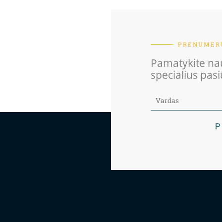
PRENUMERU
Pamatykite nau
specialius pas
P