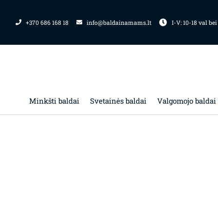
Pereiti
prie
+370 686 168 18
info@baldainamams.lt
I-V: 10-18 val bei
turinio
Minkšti baldai
Svetainės baldai
Valgomojo baldai