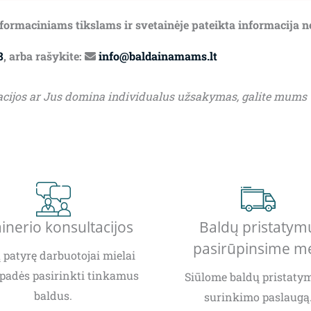
informaciniams tikslams ir svetainėje pateikta informacija 
8
, arba rašykite:
info@baldainamams.lt
acijos ar Jus domina individualus užsakymas, galite mums
inerio konsultacijos
Baldų pristatym
pasirūpinsime m
patyrę darbuotojai mielai
padės pasirinkti tinkamus
Siūlome baldų pristatym
baldus.
surinkimo paslaugą