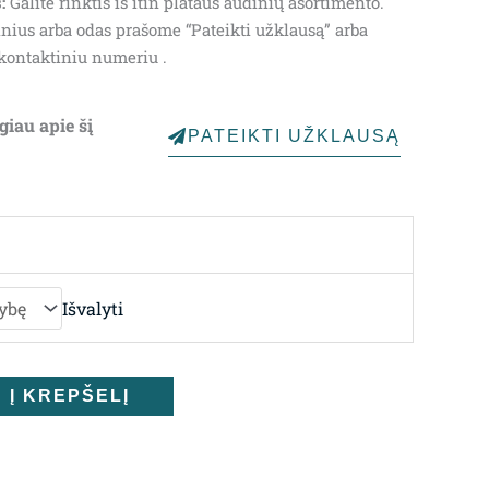
:
Galite rinktis iš itin plataus audinių asortimento.
nius arba odas prašome “Pateikti užklausą” arba
kontaktiniu numeriu .
giau apie šį
PATEIKTI UŽKLAUSĄ
Išvalyti
Į KREPŠELĮ