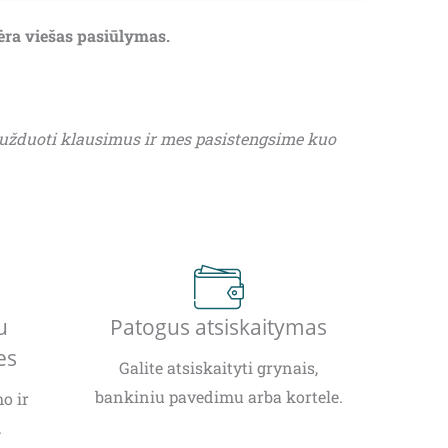
nėra viešas pasiūlymas.
 užduoti klausimus ir mes pasistengsime kuo
u
Patogus atsiskaitymas
es
Galite atsiskaityti grynais,
bankiniu pavedimu arba kortele.
o ir
.