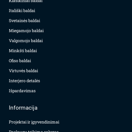
Klasikiniai baldai
Itališki baldai
Svetainės baldai
Miegamojo baldai
Valgomojo baldai
Minkšti baldai
Ofiso baldai
Virtuvės baldai
Interjero detalės
Išpardavimas
Informacija
Projektai ir įgyvendinimai
Paslaugų teikimo sąlygos