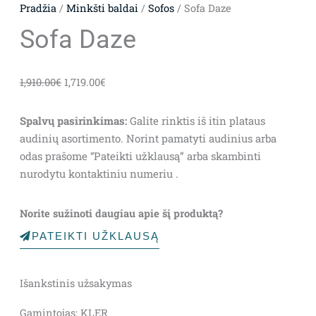
Pradžia
/
Minkšti baldai
/
Sofos
/ Sofa Daze
Sofa Daze
Original
Current
1,910.00
€
1,719.00
€
price
price
was:
is:
Spalvų pasirinkimas:
Galite rinktis iš itin plataus
1,910.00€.
1,719.00€.
audinių asortimento. Norint pamatyti audinius arba
odas prašome “Pateikti užklausą” arba skambinti
nurodytu kontaktiniu numeriu .
Norite sužinoti daugiau apie šį produktą?
PATEIKTI UŽKLAUSĄ
Išankstinis užsakymas
Gamintojas: KLER