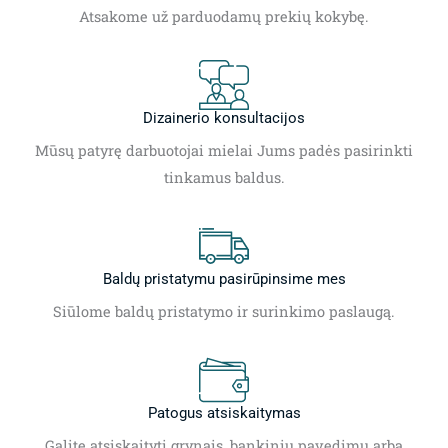
Atsakome už parduodamų prekių kokybę.
Dizainerio konsultacijos
Mūsų patyrę darbuotojai mielai Jums padės pasirinkti
tinkamus baldus.
Baldų pristatymu pasirūpinsime mes
Siūlome baldų pristatymo ir surinkimo paslaugą.
Patogus atsiskaitymas
Galite atsiskaityti grynais, bankiniu pavedimu arba