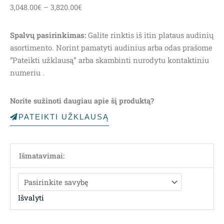
3,048.00
€
–
3,820.00
€
range:
3,048.00€
Spalvų pasirinkimas:
Galite rinktis iš itin plataus audinių
through
asortimento. Norint pamatyti audinius arba odas prašome
3,820.00€
“Pateikti užklausą” arba skambinti nurodytu kontaktiniu
numeriu .
Norite sužinoti daugiau apie šį produktą?
PATEIKTI UŽKLAUSĄ
Išmatavimai:
Išvalyti