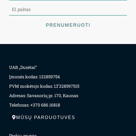
PRENUMERUOTI
UAB „Dusėtai“
Įmonės kodas: 132859754
PVM mokėtojo kodas: LT328597515
Adresas: Savanorių pr. 170, Kaunas
Telefonas: +370 686 16818
MŪSŲ PARDUOTUVĖS
Prekių grupės