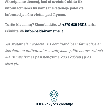
Atkreipiame dėmesį, kad ši svetainė skirta tik
informaciniams tikslams ir svetainėje pateikta
informacija nėra viešas pasiūlymas.
Turite klausimų? Skambinkite:
+370 686 16818
, arba
rašykite:
info@baldainamams.lt
Jei svetainėje neradote Jus dominančios informacijos ar
Jus domina individualus užsakymas, galite mums užduoti
klausimus ir mes pasistengsime kuo skubiau į juos
atsakyti.
100% kokybės garantija