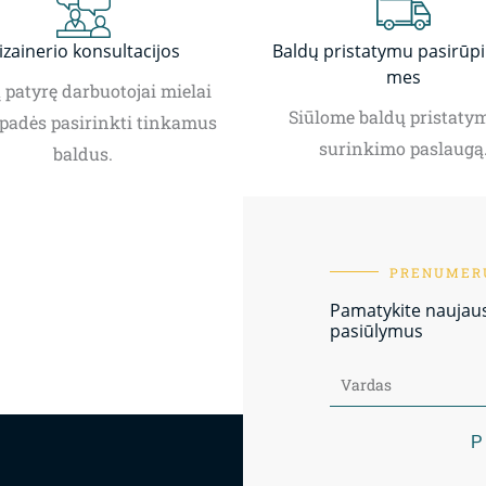
izainerio konsultacijos
Baldų pristatymu pasirūp
mes
patyrę darbuotojai mielai
Siūlome baldų pristatym
padės pasirinkti tinkamus
surinkimo paslaugą
baldus.
PRENUMERU
Pamatykite naujausi
pasiūlymus
P