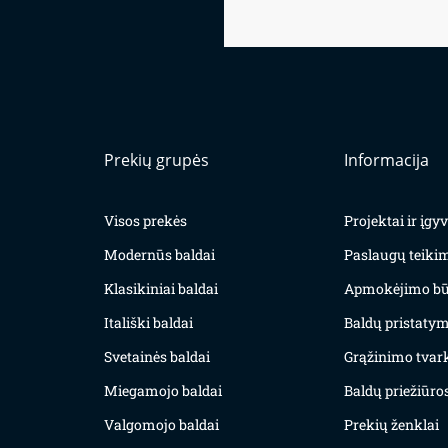
Prekių grupės
Informacija
Visos prekės
Projektai ir įg
Modernūs baldai
Paslaugų teiki
Klasikiniai baldai
Apmokėjimo bū
Itališki baldai
Baldų pristatym
Svetainės baldai
Grąžinimo tvar
Miegamojo baldai
Baldų priežiūros
Valgomojo baldai
Prekių ženklai