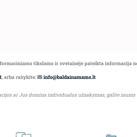
informaciniams tikslams ir svetainėje pateikta informacija 
8
, arba rašykite:
info@baldainamams.lt
acijos ar Jus domina individualus užsakymas, galite mums