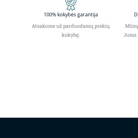
100% kokybės garantija
D
Atsakome už parduodamų prekių
Mūsų 
kokybę.
Jums 