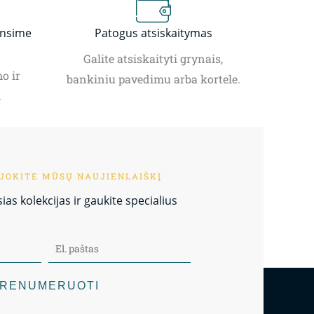
insime
Patogus atsiskaitymas
Galite atsiskaityti grynais,
o ir
bankiniu pavedimu arba kortele.
.
OKITE MŪSŲ NAUJIENLAIŠKĮ
as kolekcijas ir gaukite specialius
RENUMERUOTI