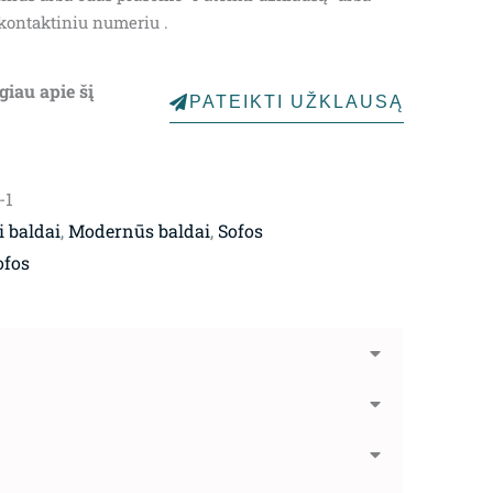
kontaktiniu numeriu .
giau apie šį
PATEIKTI UŽKLAUSĄ
-1
 baldai
,
Modernūs baldai
,
Sofos
ofos