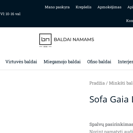
Mano paskyra
Krepšelis
Apmokėjimas
Ap
 VI: 10-16 val
Kon
Virtuvės baldai
Miegamojo baldai
Ofiso baldai
Interje
Pradžia
/
Minkšti bal
Sofa Gaia 
Spalvų pasirinkimas
Norint pamatyti audi