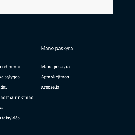
Mano paskyra
yvendinimai
Mano paskyra
mo sąlygos
Apmokėjimas
dai
Krepšelis
as ir surinkimas
ka
 taisyklės