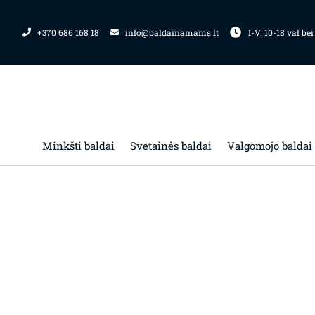
Pereiti
prie
+370 686 168 18
info@baldainamams.lt
I-V: 10-18 val bei
turinio
Minkšti baldai
Svetainės baldai
Valgomojo baldai